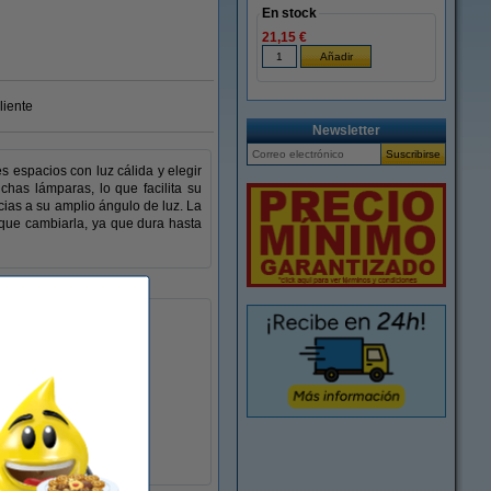
En stock
21,15 €
liente
Newsletter
 espacios con luz cálida y elegir
as lámparas, lo que facilita su
cias a su amplio ángulo de luz. La
 que cambiarla, ya que dura hasta
1.055
2.700 K
sí
blanco cálido
E
R7S
Lámpara de barra
IP20
25000