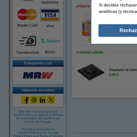
reembolso
Si decides rechazar
¡Ahorra en pack!
analíticas (y técnica
Pack: 6x Osram bo
Master Card
Visa
76,50 €
Rechaz
Bizum
Consejo: añade
Transferencia
Trabajamos con:
Regulador de inten
5,95 €
Síguenos en redes:
Este sitio está protegido por
reCAPTCHA y se aplican la
Política
de privacidad
y los
términos de
servicio de Google
.
This site is protected by
reCAPTCHA and the Google
Privacy Policy
and
Terms of Service