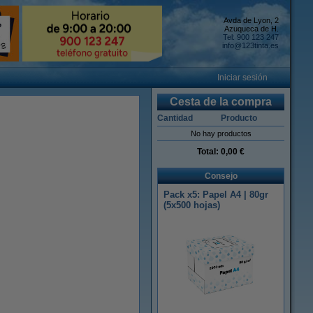
Avda de Lyon, 2
Azuqueca de H.
Tel: 900 123 247
info@123tinta.es
Iniciar sesión
Cesta de la compra
Cantidad
Producto
No hay productos
Total:
0,00 €
Consejo
Pack x5: Papel A4 | 80gr
(5x500 hojas)