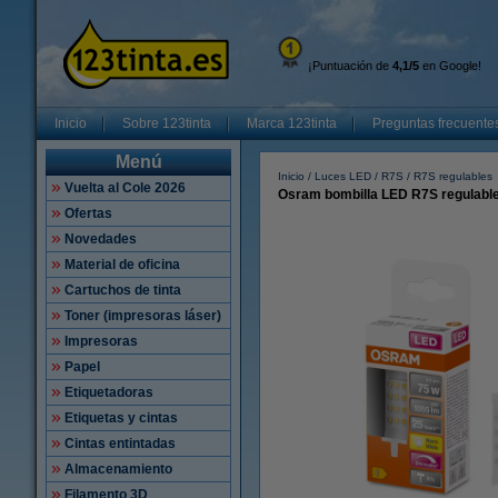
¡Puntuación de
4,1/5
en Google!
Inicio
Sobre 123tinta
Marca 123tinta
Preguntas frecuente
Menú
Inicio
Luces LED
R7S
R7S regulables
Vuelta al Cole 2026
Osram bombilla LED R7S regulable
Ofertas
Novedades
Material de oficina
Cartuchos de tinta
Toner (impresoras láser)
Impresoras
Papel
Etiquetadoras
Etiquetas y cintas
Cintas entintadas
Almacenamiento
Filamento 3D