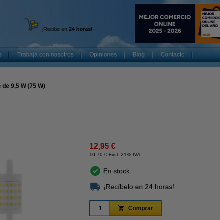
¡Recibe en
24 horas
!
s
Trabaja con nosotros
Opiniones
Blog
Contacto
 de 9,5 W (75 W)
12,95 €
10,70 € Excl. 21% IVA
En stock
¡Recíbelo en 24 horas!
Comprar