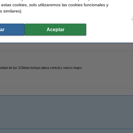
 estas cookies, solo utilizaremos las cookies funcionales y
s similares).
mbilla LED R7S regulable de 9,5 W (75 W)
ar
Aceptar
sidad de luz 123tinta incluye placa central y marco negro