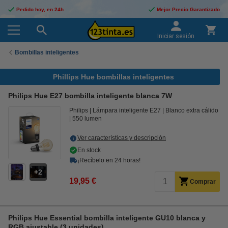
Pedido hoy, en 24h
Mejor Precio Garantizado
Iniciar sesión
Bombillas inteligentes
Phillips Hue bombillas inteligentes
Philips Hue E27 bombilla inteligente blanca 7W
Philips
Lámpara inteligente E27
Blanco extra cálido
550 lumen
Ver características y descripción
En stock
¡Recíbelo en 24 horas!
2
19,95 €
Comprar
Philips Hue Essential bombilla inteligente GU10 blanca y
RGB ajustable (3 unidades)