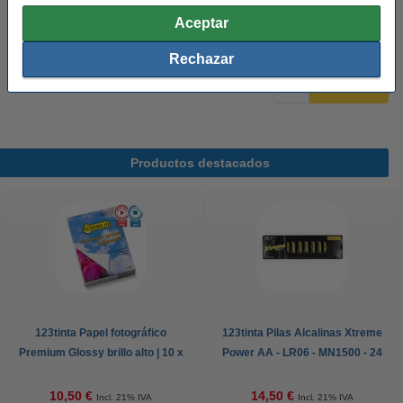
Ver características y descripción
Aceptar
En stock
¡Recíbelo en 24 horas!
Rechazar
6
49,50 €
Comprar
Productos destacados
123tinta Papel fotográfico
123tinta Pilas Alcalinas Xtreme
Premium Glossy brillo alto | 10 x
Power AA - LR06 - MN1500 - 24
15 cm | 260g | 100 hojas
unidades
10,50 €
14,50 €
Incl. 21% IVA
Incl. 21% IVA