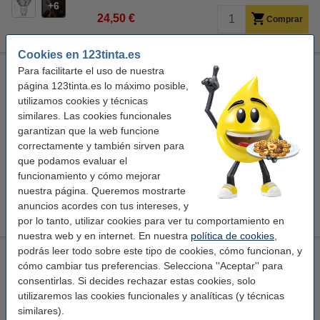
6
24,50 €
Comprar
Cookies en 123tinta.es
Philips Hue E14 bombilla inteligente tipo vela C39 luz blanca
Para facilitarte el uso de nuestra
cálida ajustable
página 123tinta.es lo máximo posible,
utilizamos cookies y técnicas
Philips
Lámpara inteligente E14
similares. Las cookies funcionales
Blanco sintonizable (CCT)
350 lumen
garantizan que la web funcione
Ver características y descripción
correctamente y también sirven para
En stock
que podamos evaluar el
¡Recíbelo en 24 horas!
funcionamiento y cómo mejorar
2
nuestra página. Queremos mostrarte
39,95 €
Comprar
anuncios acordes con tus intereses, y
por lo tanto, utilizar cookies para ver tu comportamiento en
nuestra web y en internet. En nuestra
política de cookies
,
podrás leer todo sobre este tipo de cookies, cómo funcionan, y
Philips Hue Essential E27 bombilla inteligente blanca y RGB
cómo cambiar tus preferencias. Selecciona ''Aceptar'' para
ajustable (3 unidades)
consentirlas. Si decides rechazar estas cookies, solo
Philips
Lámpara inteligente E27
RGB+CCT
utilizaremos las cookies funcionales y analíticas (y técnicas
806 lumen
similares).