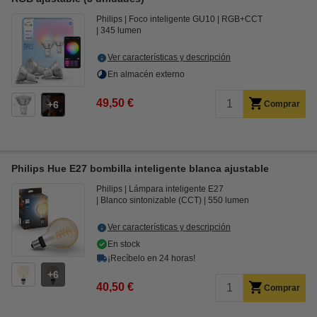
Philips
Foco inteligente GU10
RGB+CCT
345 lumen
Ver características y descripción
En almacén externo
49,50 €
6
Comprar
Philips Hue E27 bombilla inteligente blanca ajustable
Philips
Lámpara inteligente E27
Blanco sintonizable (CCT)
550 lumen
Ver características y descripción
En stock
¡Recíbelo en 24 horas!
6
40,50 €
Comprar