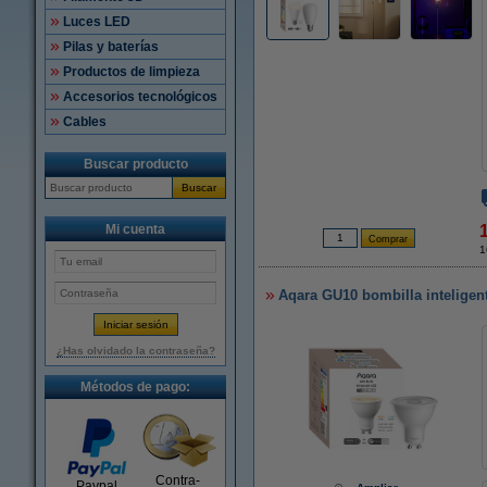
Luces LED
Pilas y baterías
Productos de limpieza
Accesorios tecnológicos
Cables
Buscar producto
Buscar
Mi cuenta
1
Aqara GU10 bombilla inteligen
¿Has olvidado la contraseña?
Métodos de pago:
Contra-
Paypal