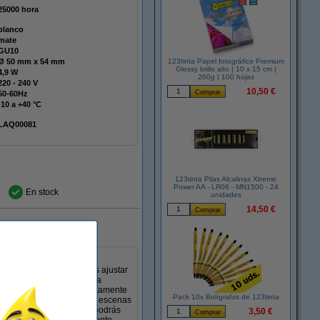
25000 hora
blanco
mate
GU10
Ø 50 mm x 54 mm
123tinta Papel fotográfico Premium
Glossy brillo alto | 10 x 15 cm |
4,9 W
260g | 100 hojas
220 - 240 V
10,50 €
50-60Hz
-10 a +40 °C
LAQ00081
123tinta Pilas Alcalinas Xtreme
Power AA - LR06 - MN1500 - 24
En stock
unidades
14,50 €
igbee se adapta a tus
logía inteligente, puedes ajustar
lanca brillante favorece la
 bombilla se integra directamente
Pack 10x Bolígrafos de 123tinta
sto te permite configurar escenas
bajo consumo energético, podrás
3,50 €