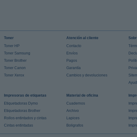
Toner
Atención al cliente
Sobr
Toner HP
Contacto
Térm
Toner Samsung
Envíos
Decl
Toner Brother
Pagos
Polít
Toner Canon
Garantía
Priv
Toner Xerox
Cambios y devoluciones
Site
Ayu
Impresoras de etiquetas
Material de oficina
Impr
Etiquetadoras Dymo
Cuadernos
Impre
Etiquetadoras Brother
Archivo
Impr
Rollos entintados y cintas
Lapices
Impre
Cintas entintadas
Boligrafos
Impr