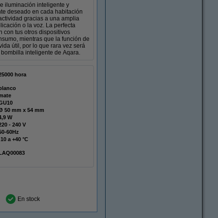
 iluminación inteligente y
iente deseado en cada habitación
 actividad gracias a una amplia
icación o la voz. La perfecta
con tus otros dispositivos
onsumo, mientras que la función de
a útil, por lo que rara vez será
bombilla inteligente de Aqara.
25000 hora
blanco
mate
GU10
Ø 50 mm x 54 mm
4,9 W
220 - 240 V
50-60Hz
-10 a +40 °C
LAQ00083
En stock