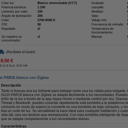
Color luz:
Blanco sintonizable (CCT)
Acabado:
Potencia lumínica:
1.100
casquillo:
Lúmenes por vatio:
105
Medidas:
Ángulo de iluminación:
200
Vatio:
Color:
2700-6500 K
Voltaje mín:
CRI:
90
Frecuencia de entrada:
Regulable:
sí
Temperatura de
funcionamiento:
Se requiere un
sí
Manual:
concentrador:
¡Recíbelo el lunes!
19,50 €
6,12 € Excl. 21% IVA
te PAR16 blanca con Zigbee
Descripción
Tanto si buscas una luz brillante para trabajar como una luz cálida para relajarte, 
GU10 PAR16 blanca con Zigbee se adapta fácilmente a tus necesidades. Puedes con
brillo de la luz a través de la app Aqara Home o mediante control por voz. Gracias
Thread y Bluetooth, puedes conectar rápidamente esta bombilla a tu plataforma de
consumo en modo de espera la convierte en una bombilla de bajo consumo, y rec
tras un corte de luz. Su versatilidad la hace ideal para cualquier habitación y cu
vida útil, rara vez tendrás que reemplazarla. Con esta bombilla inteligente de Aqa
que se adapta completamente a tus necesidades diarias.
Características