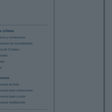
e 123tinta
inos y condiciones
aración de accesibilidad
ica de Cookies
acidad
map
da
esoras
soras de tinta
esoras laser monocromo
soras laser a color
esoras multifunción