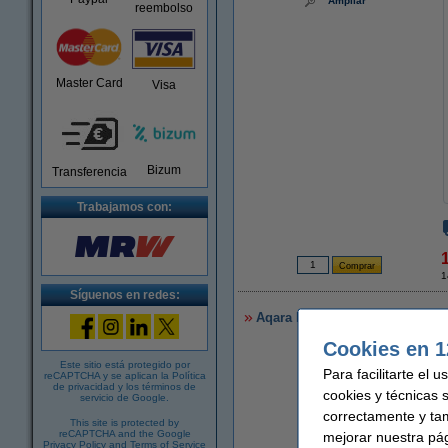
Ampliar
reembolso
Master Card
Visa
Bizum
Transferencia
Trabajamos con:
1
Síguenos en redes:
Aqara E27 bombilla inteligent
Cookies en 1
Este sitio está protegido por
Para facilitarte el 
reCAPTCHA y se aplican la
Política
de privacidad
y los
términos de
cookies y técnicas 
servicio de Google
.
correctamente y ta
This site is protected by
reCAPTCHA and the Google
mejorar nuestra pá
Privacy Policy
and
Terms of Service