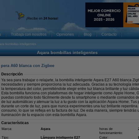
¡Recibe en
24 horas
!
s
Trabaja con nosotros
Opiniones
Blog
Contacto
ra bombillas inteligentes
Aqara bombillas inteligentes
e pera A60 blanca con Zigbee
Descripción
Ya sea para trabajar o relajarte, la bombilla inteligente Aqara E27 A60 blanca Zig
necesidades y siempre proporciona la luz adecuada. Gracias a su tecnología intel
la temperatura del color, permitiéndote elegir entre luz blanca brillante y luz cáli
Esta bombilla funciona con plataformas de hogar inteligente como Apple Home, 
puedas controlarlo todo fácilmente desde tu smartphone o mediante comandos d
de luz automáticas y atenuar la luz a tu gusto con la aplicación Aqara Home. Tus 
durante un corte de luz, para que nunca experimentes una luz brillante repentina.
consumo, lo que se refleja en tu factura de luz. De esta manera, siempre tendrás 
iluminación de tu espacio con esta bombilla Aqara.
Características
Marca:
Aqara
horas de
funcionamiento:
Tipo:
Lámpara inteligente E27
Color: