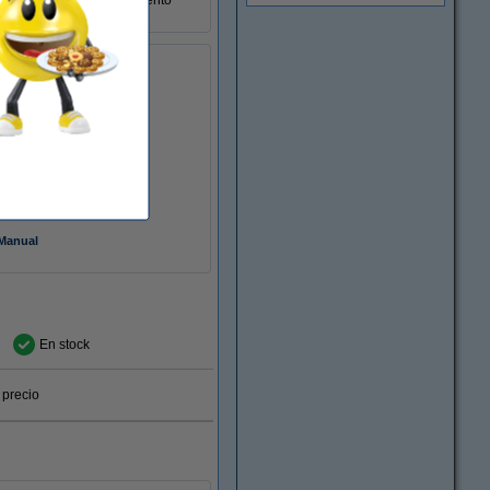
 disfruta de un funcionamiento
25000 hora
blanco
mate
E27
Ø 60 mm x 110 mm
10,5 W
220 - 240 V
50-60Hz
-10 a +40 °C
Manual
En stock
 precio