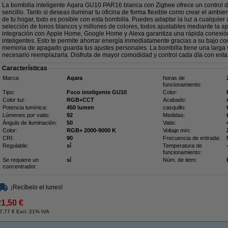
La bombilla inteligente Aqara GU10 PAR16 blanca con Zigbee ofrece un control de
sencillo. Tanto si deseas iluminar tu oficina de forma flexible como crear el amb
de tu hogar, todo es posible con esta bombilla. Puedes adaptar la luz a cualquier
selección de tonos blancos y millones de colores, todos ajustables mediante la apl
integración con Apple Home, Google Home y Alexa garantiza una rápida conexión 
inteligentes. Esto te permite ahorrar energía inmediatamente gracias a su bajo c
memoria de apagado guarda tus ajustes personales. La bombilla tiene una larga vid
necesario reemplazarla. Disfruta de mayor comodidad y control cada día con esta 
Características
Marca:
Aqara
horas de
funcionamiento:
Tipo:
Foco inteligente GU10
Color:
Color luz:
RGB+CCT
Acabado:
Potencia lumínica:
450 lumen
casquillo:
Lúmenes por vatio:
92
Medidas:
Ángulo de iluminación:
50
Vatio:
Color:
RGB+ 2000-9000 K
Voltaje mín:
CRI:
90
Frecuencia de entrada:
Regulable:
sí
Temperatura de
funcionamiento:
Se requiere un
sí
Núm. de item:
concentrador:
¡Recíbelo el lunes!
21,50 €
7,77 € Excl. 21% IVA