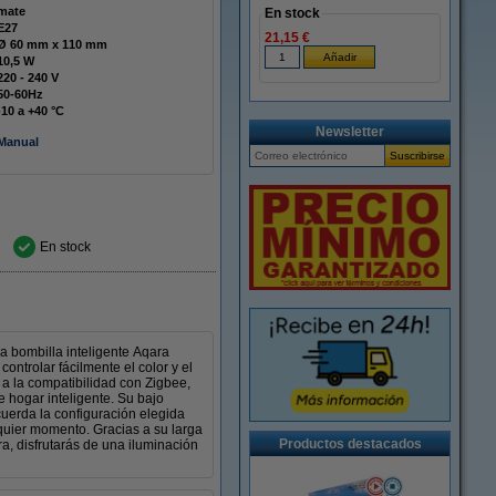
mate
En stock
E27
21,15 €
Ø 60 mm x 110 mm
10,5 W
220 - 240 V
50-60Hz
-10 a +40 °C
Newsletter
Manual
En stock
la bombilla inteligente Aqara
trolar fácilmente el color y el
 a la compatibilidad con Zigbee,
 hogar inteligente. Su bajo
uerda la configuración elegida
alquier momento. Gracias a su larga
Productos destacados
ra, disfrutarás de una iluminación