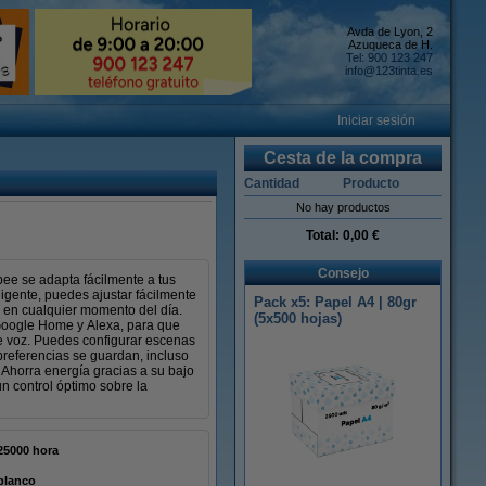
Avda de Lyon, 2
Azuqueca de H.
Tel: 900 123 247
info@123tinta.es
Iniciar sesión
Cesta de la compra
Cantidad
Producto
No hay productos
Total:
0,00 €
Consejo
bee se adapta fácilmente a tus
igente, puedes ajustar fácilmente
Pack x5: Papel A4 | 80gr
da en cualquier momento del día.
(5x500 hojas)
Google Home y Alexa, para que
e voz. Puedes configurar escenas
preferencias se guardan, incluso
 Ahorra energía gracias a su bajo
un control óptimo sobre la
25000 hora
blanco