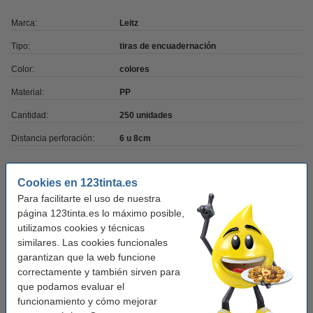
Marca:
Leitz
Tipo:
tiras de encuadernación
Color:
colores
Material:
PP
Cantidad:
250 unidades
Distancia perforación:
6 u 8cm
Consejo: compra
Cookies en 123tinta.es
Para facilitarte el uso de nuestra
Papel A4 Estándar 80gr (500 hojas)
página 123tinta.es lo máximo posible,
4,95 €
utilizamos cookies y técnicas
similares. Las cookies funcionales
123tinta caja de archivo A4 80 x 230 x 320 mm
garantizan que la web funcione
(25 unidades)
correctamente y también sirven para
20,50 €
que podamos evaluar el
funcionamiento y cómo mejorar
123tinta Perforadora de 2 agujeros (30 hojas)