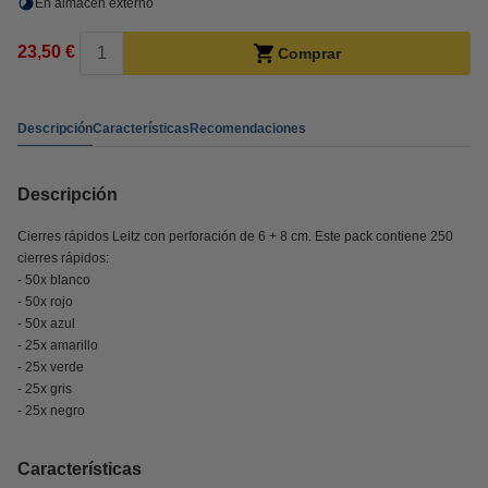
En almacén externo
23,50 €
Comprar
Descripción
Características
Recomendaciones
Descripción
Cierres rápidos Leitz con perforación de 6 + 8 cm. Este pack contiene 250
cierres rápidos:
- 50x blanco
- 50x rojo
- 50x azul
- 25x amarillo
- 25x verde
- 25x gris
- 25x negro
Características