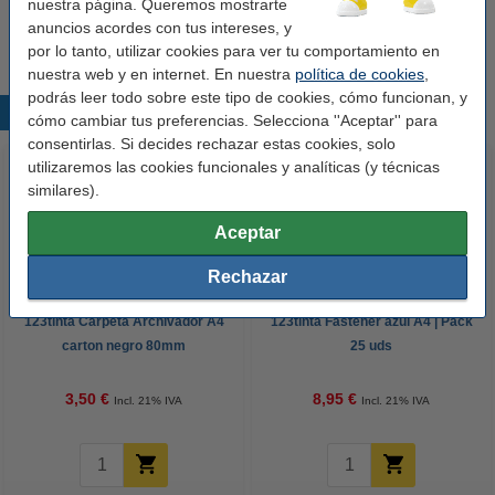
nuestra página. Queremos mostrarte
6,95 €
anuncios acordes con tus intereses, y
por lo tanto, utilizar cookies para ver tu comportamiento en
nuestra web y en internet. En nuestra
política de cookies
,
podrás leer todo sobre este tipo de cookies, cómo funcionan, y
Productos destacados
cómo cambiar tus preferencias. Selecciona ''Aceptar'' para
consentirlas. Si decides rechazar estas cookies, solo
utilizaremos las cookies funcionales y analíticas (y técnicas
similares).
Aceptar
Rechazar
123tinta Carpeta Archivador A4
123tinta Fástener azul A4 | Pack
carton negro 80mm
25 uds
3,50 €
8,95 €
Incl. 21% IVA
Incl. 21% IVA