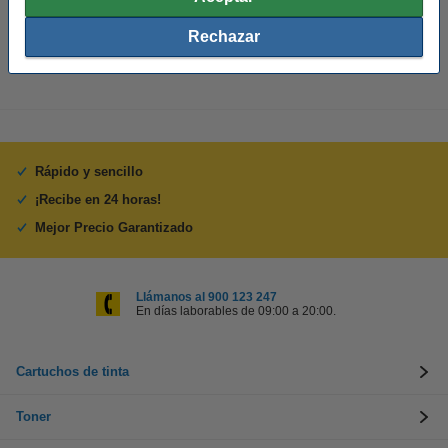
Cantidad:
1 unidad
Rechazar
Rápido y sencillo
¡Recibe en 24 horas!
Mejor Precio Garantizado
Llámanos al 900 123 247
En días laborables de 09:00 a 20:00.
Cartuchos de tinta
Toner