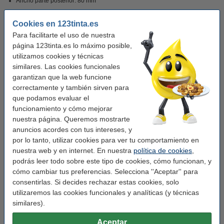
Ancho parte posterior: 80 mm
Cookies en 123tinta.es
Guarda papeles, archivos y documentos juntos de forma ordenada con este
Para facilitarte el uso de nuestra
archivador A4
página 123tinta.es lo máximo posible,
utilizamos cookies y técnicas
Características
similares. Las cookies funcionales
garantizan que la web funcione
correctamente y también sirven para
Marca:
Leitz
que podamos evaluar el
Color:
gris terciopelo
funcionamiento y cómo mejorar
nuestra página. Queremos mostrarte
Medidas:
295 x 318 mm (LxAn)
anuncios acordes con tus intereses, y
Material:
plástico
por lo tanto, utilizar cookies para ver tu comportamiento en
nuestra web y en internet. En nuestra
política de cookies
,
Tamaño papel:
A4
podrás leer todo sobre este tipo de cookies, cómo funcionan, y
cómo cambiar tus preferencias. Selecciona ''Aceptar'' para
Ancho detrás:
80 mm
consentirlas. Si decides rechazar estas cookies, solo
Soporte etiquetas:
sí
utilizaremos las cookies funcionales y analíticas (y técnicas
similares).
Agujero de sujeción:
sí
Protección de bordes:
no
Aceptar