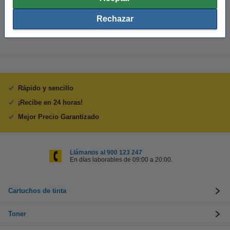
Cantidad:
1 unidad
Rechazar
Rápido y sencillo
¡Recibe en 24 horas!
Mejor Precio Garantizado
Llámanos al 900 123 247
En días laborables de 09:00 a 20:00.
Cartuchos de tinta
Toner