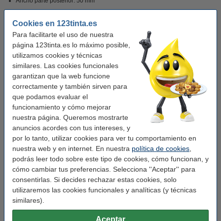
Ancho parte posterior: 50 mm
Cookies en 123tinta.es
Guarda papeles, archivos y documentos juntos de forma ordenada con este
Para facilitarte el uso de nuestra
archivador A4.
página 123tinta.es lo máximo posible,
utilizamos cookies y técnicas
Características
similares. Las cookies funcionales
garantizan que la web funcione
correctamente y también sirven para
Marca:
Leitz
que podamos evaluar el
Color:
gris terciopelo
funcionamiento y cómo mejorar
nuestra página. Queremos mostrarte
Medidas:
318 x 318 mm (LxAn)
anuncios acordes con tus intereses, y
Material:
plástico
por lo tanto, utilizar cookies para ver tu comportamiento en
nuestra web y en internet. En nuestra
política de cookies
,
Tamaño papel:
A4
podrás leer todo sobre este tipo de cookies, cómo funcionan, y
cómo cambiar tus preferencias. Selecciona ''Aceptar'' para
Ancho detrás:
50 mm
consentirlas. Si decides rechazar estas cookies, solo
Soporte etiquetas:
sí
utilizaremos las cookies funcionales y analíticas (y técnicas
similares).
Agujero de sujeción:
sí
Protección de bordes:
no
Aceptar