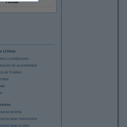
1 unidad
e 123tinta
inos y condiciones
aración de accesibilidad
ica de Cookies
acidad
map
da
esoras
soras de tinta
esoras laser monocromo
soras laser a color