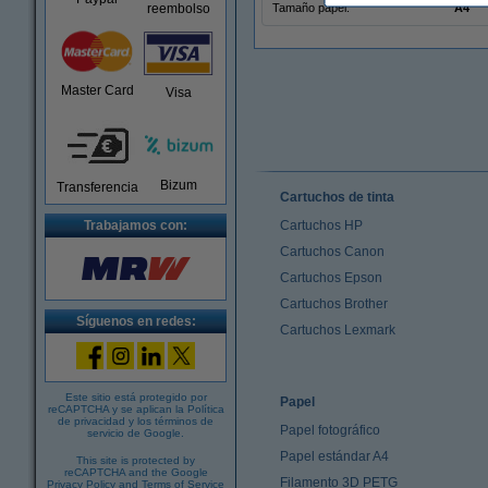
reembolso
Tamaño papel:
A4
Master Card
Visa
Bizum
Transferencia
Cartuchos de tinta
Trabajamos con:
Cartuchos HP
Cartuchos Canon
Cartuchos Epson
Cartuchos Brother
Síguenos en redes:
Cartuchos Lexmark
Este sitio está protegido por
Papel
reCAPTCHA y se aplican la
Política
de privacidad
y los
términos de
Papel fotográfico
servicio de Google
.
Papel estándar A4
This site is protected by
reCAPTCHA and the Google
Filamento 3D PETG
Privacy Policy
and
Terms of Service