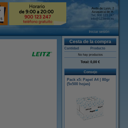
Avda de Lyon, 2
Azuqueca de H.
Tel: 900 123 247
info@123tinta.es
Iniciar sesión
Cesta de la compra
Cantidad
Producto
No hay productos
Total:
0,00 €
Consejo
Pack x5: Papel A4 | 80gr
(5x500 hojas)