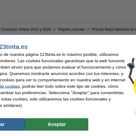
r
r Comercio Online 2025 y 2026
Rápido y barato
Premio Mejor Atención al c
23tinta.es
 con este archivador suave al tacto Leitz cosy esencial en azul sereno. Este modelo
o mecanismo de 180°, puede archivar rápidamente varios documentos A4. La carpeta
uso de nuestra página 123tinta.es lo máximo posible, utilizamos
cio para el pulgar. Los papeles permanecerán seguros en su lugar gracias a las ranu
similares. Las cookies funcionales garantizan que la web funcione
mbién sirven para que podamos evaluar el funcionamiento y cómo
gina. Queremos mostrarte anuncios acordes con tus intereses, y
ar cookies para ver tu comportamiento en nuestra web y en internet.
 de cookies
, podrás leer todo sobre este tipo de cookies, cómo
m
ambiar tus preferencias. Selecciona ''Aceptar'' para consentirlas.
tos juntos de forma ordenada con este archivador A4.
 estas cookies, solo utilizaremos las cookies funcionales y
s similares).
Ancho detrás:
ar
Aceptar
sereno
Soporte etiquetas:
285 x 318 mm (LxAn)
Agujero de sujeción:
n
Protección de bordes: