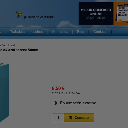
¡Recibe en
24 horas
!
s
Trabaja con nosotros
Opiniones
Blog
Contacto
y
Azul real
or A4 azul sereno 50mm
8,50 €
7,02 € Excl. 21% IVA
En almacén externo
Comprar