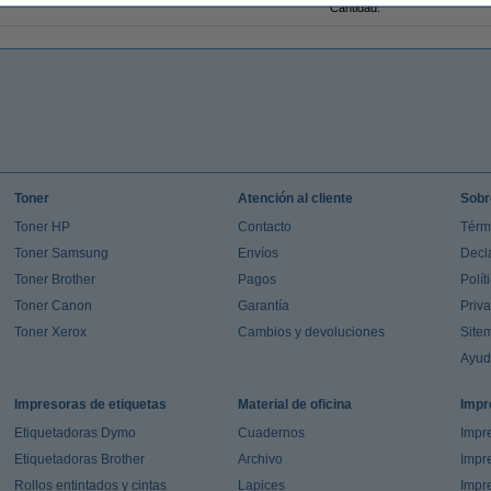
Cantidad:
Toner
Atención al cliente
Sobr
Toner HP
Contacto
Térm
Toner Samsung
Envíos
Decl
Toner Brother
Pagos
Polít
Toner Canon
Garantía
Priv
Toner Xerox
Cambios y devoluciones
Site
Ayu
Impresoras de etiquetas
Material de oficina
Impr
Etiquetadoras Dymo
Cuadernos
Impre
Etiquetadoras Brother
Archivo
Impr
Rollos entintados y cintas
Lapices
Impre