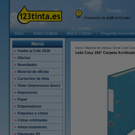
¡Puntuación de
4,1/5
en Google!
Inicio
Sobre 123tinta
Marca 123tinta
Preguntas frecuente
Menú
Inicio
Material de oficina
Serie Leitz Cos
Vuelta al Cole 2026
Leitz Cosy 180° Carpeta Archivad
Ofertas
Novedades
Material de oficina
Cartuchos de tinta
Toner (impresoras láser)
Impresoras
Papel
Etiquetadoras
Etiquetas y cintas
Cintas entintadas
Almacenamiento
Filamento 3D