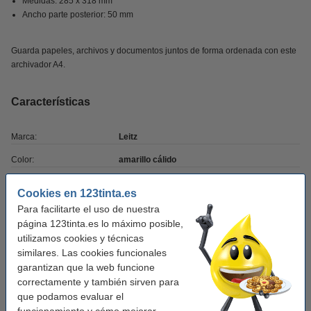
Medidas: 285 x 318 mm
Ancho parte posterior: 50 mm
Guarda papeles, archivos y documentos juntos de forma ordenada con este
archivador A4.
Características
Marca:
Leitz
Color:
amarillo cálido
Medidas:
285 x 318 mm (LxAn)
Cookies en 123tinta.es
Material:
cartón
Para facilitarte el uso de nuestra
página 123tinta.es lo máximo posible,
Tamaño papel:
A4
utilizamos cookies y técnicas
Ancho detrás:
50 mm
similares. Las cookies funcionales
garantizan que la web funcione
Soporte etiquetas:
sí
correctamente y también sirven para
que podamos evaluar el
Agujero de sujeción:
sí