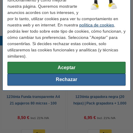
funcionamiento y cómo mejorar
Protección de bordes:
no
nuestra página. Queremos mostrarte
anuncios acordes con tus intereses, y
Cantidad:
1 unidad
por lo tanto, utilizar cookies para ver tu comportamiento en
nuestra web y en internet. En nuestra
política de cookies
,
podrás leer todo sobre este tipo de cookies, cómo funcionan, y
cómo cambiar tus preferencias. Selecciona ''Aceptar'' para
Productos destacados
consentirlas. Si decides rechazar estas cookies, solo
utilizaremos las cookies funcionales y analíticas (y técnicas
similares).
Aceptar
Rechazar
123tinta Funda transparente A4
123tinta grapadora negra (20
21 agujeros 80 micras - 100
hojas) | Pack grapadora + 1.000
unidades
grapas
8,50 €
6,95 €
Incl. 21% IVA
Incl. 21% IVA