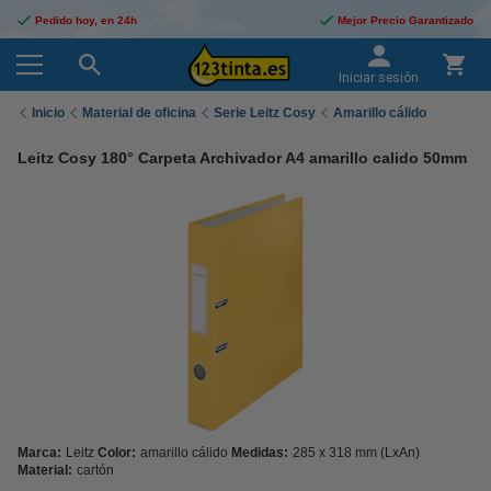
Pedido hoy, en 24h
Mejor Precio Garantizado
Iniciar sesión
Inicio
Material de oficina
Serie Leitz Cosy
Amarillo cálido
Leitz Cosy 180° Carpeta Archivador A4 amarillo calido 50mm
Marca:
Leitz
Color:
amarillo cálido
Medidas:
285 x 318 mm (LxAn)
Material:
cartón