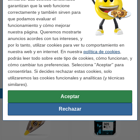
garantizan que la web funcione
correctamente y también sirven para
Marca:
Leitz
que podamos evaluar el
Tipo:
caja de almacenamiento mediana
funcionamiento y cómo mejorar
nuestra página. Queremos mostrarte
Medidas:
369 x 281 x 200 mm (largo x ancho x alto)
anuncios acordes con tus intereses, y
Color:
azul claro
por lo tanto, utilizar cookies para ver tu comportamiento en
nuestra web y en internet. En nuestra
política de cookies
,
Material:
cartón laminado con PP
podrás leer todo sobre este tipo de cookies, cómo funcionan, y
cómo cambiar tus preferencias. Selecciona ''Aceptar'' para
Núm. de item:
211747
consentirlas. Si decides rechazar estas cookies, solo
utilizaremos las cookies funcionales y analíticas (y técnicas
similares).
Productos destacados
Aceptar
Rechazar