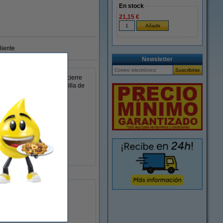
En stock
21,15 €
liente
Newsletter
a de 2 anillas tiene un cierre
pertura. La carpeta amarilla de
sita.
75 mm
sí
sí
no
1 unidad