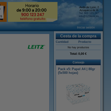
Avda de Lyon, 2
Azuqueca de H.
Tel: 900 123 247
info@123tinta.es
Iniciar sesión
Cesta de la compra
Cantidad
Producto
No hay productos
Total:
0,00 €
Consejo
Pack x5: Papel A4 | 80gr
(5x500 hojas)