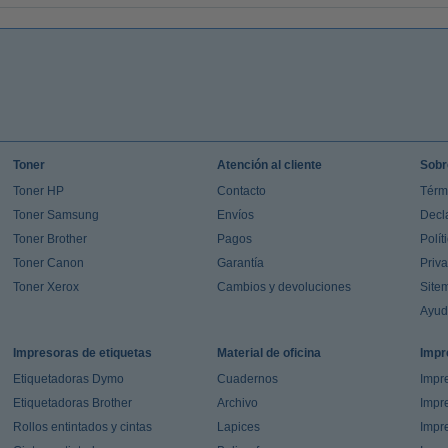
Toner
Atención al cliente
Sobr
Toner HP
Contacto
Térm
Toner Samsung
Envíos
Decl
Toner Brother
Pagos
Polít
Toner Canon
Garantía
Priv
Toner Xerox
Cambios y devoluciones
Site
Ayu
Impresoras de etiquetas
Material de oficina
Impr
Etiquetadoras Dymo
Cuadernos
Impre
Etiquetadoras Brother
Archivo
Impr
Rollos entintados y cintas
Lapices
Impre