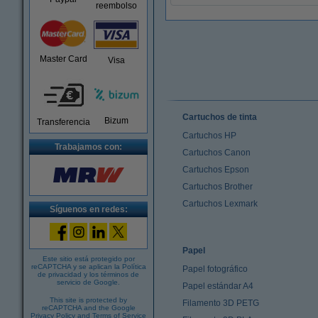
reembolso
Master Card
Visa
Cartuchos de tinta
Bizum
Transferencia
Cartuchos HP
Trabajamos con:
Cartuchos Canon
Cartuchos Epson
Cartuchos Brother
Cartuchos Lexmark
Síguenos en redes:
Papel
Este sitio está protegido por
reCAPTCHA y se aplican la
Política
Papel fotográfico
de privacidad
y los
términos de
servicio de Google
.
Papel estándar A4
This site is protected by
Filamento 3D PETG
reCAPTCHA and the Google
Privacy Policy
and
Terms of Service