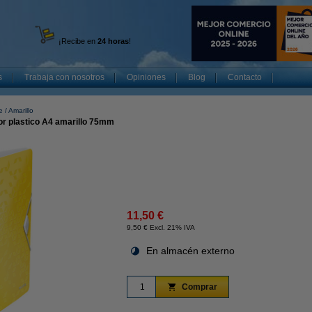
¡Recibe en
24 horas
!
s
Trabaja con nosotros
Opiniones
Blog
Contacto
e
Amarillo
r plastico A4 amarillo 75mm
11,50 €
9,50 € Excl. 21% IVA
En almacén externo
Comprar