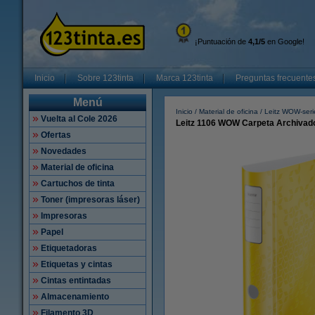
¡Puntuación de
4,1/5
en Google!
Inicio
Sobre 123tinta
Marca 123tinta
Preguntas frecuente
Menú
Inicio
Material de oficina
Leitz WOW-seri
Vuelta al Cole 2026
Leitz 1106 WOW Carpeta Archivado
Ofertas
Novedades
Material de oficina
Cartuchos de tinta
Toner (impresoras láser)
Impresoras
Papel
Etiquetadoras
Etiquetas y cintas
Cintas entintadas
Almacenamiento
Filamento 3D