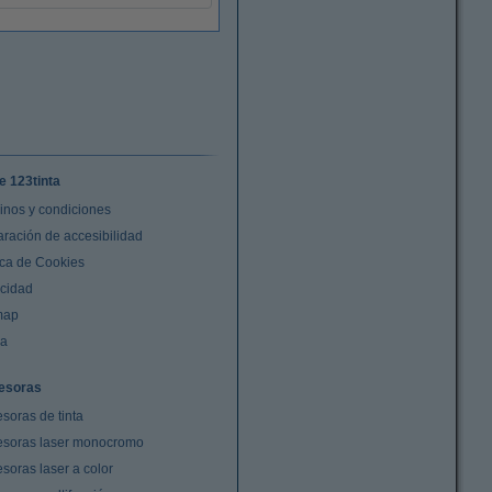
e 123tinta
inos y condiciones
aración de accesibilidad
ica de Cookies
acidad
map
da
esoras
soras de tinta
esoras laser monocromo
soras laser a color