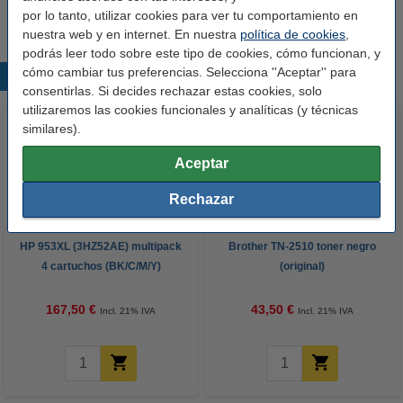
por lo tanto, utilizar cookies para ver tu comportamiento en
nuestra web y en internet. En nuestra
política de cookies
,
podrás leer todo sobre este tipo de cookies, cómo funcionan, y
cómo cambiar tus preferencias. Selecciona ''Aceptar'' para
Productos destacados
consentirlas. Si decides rechazar estas cookies, solo
utilizaremos las cookies funcionales y analíticas (y técnicas
similares).
Aceptar
Rechazar
HP 953XL (3HZ52AE) multipack
Brother TN-2510 toner negro
4 cartuchos (BK/C/M/Y)
(original)
(original)
167,50 €
43,50 €
Incl. 21% IVA
Incl. 21% IVA