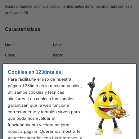
Guarda papeles, archivos y documentos juntos de forma ordenada con este
archivador A5.
Características
Marca:
Leitz
Color:
negro
Medidas:
286 x 174 mm (LxAn)
Cookies en 123tinta.es
Material:
cartón
Para facilitarte el uso de nuestra
página 123tinta.es lo máximo posible,
Tamaño papel:
A5
utilizamos cookies y técnicas
Ancho detrás:
77 mm
similares. Las cookies funcionales
garantizan que la web funcione
Soporte etiquetas:
sí
correctamente y también sirven para
Agujero de sujeción:
no
que podamos evaluar el
funcionamiento y cómo mejorar
Protección de bordes:
no
nuestra página. Queremos mostrarte
Cantidad:
1 unidad
anuncios acordes con tus intereses, y