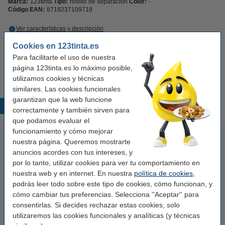
Marca:
123tinta
Tipo:
rodillo de separación
Color:
-
Código EAN:
8718237109718
Ver características y descripción
En stock
¡Recíbelo mañana!
Cookies en 123tinta.es
Para facilitarte el uso de nuestra
9,50 €
Comprar
página 123tinta.es lo máximo posible,
utilizamos cookies y técnicas
similares. Las cookies funcionales
garantizan que la web funcione
Productos destacados
correctamente y también sirven para
que podamos evaluar el
funcionamiento y cómo mejorar
nuestra página. Queremos mostrarte
anuncios acordes con tus intereses, y
por lo tanto, utilizar cookies para ver tu comportamiento en
nuestra web y en internet. En nuestra
política de cookies
,
podrás leer todo sobre este tipo de cookies, cómo funcionan, y
cómo cambiar tus preferencias. Selecciona ''Aceptar'' para
Kyocera 302F906230 rodillo de
Maxell AA/LR06/MN1500 Pilas
consentirlas. Si decides rechazar estas cookies, solo
alimentación (original)
Alcalinas (32 unidades)
utilizaremos las cookies funcionales y analíticas (y técnicas