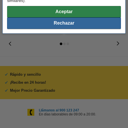
similares).
16,50 €
17,50 €
Incl. 21% IVA
Incl. 21% IVA
Aceptar
Rechazar
Rápido y sencillo
¡Recibe en 24 horas!
Mejor Precio Garantizado
Llámanos al 900 123 247
En días laborables de 09:00 a 20:00.