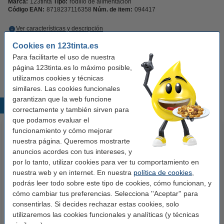
Marca:
123tinta
Tipo:
rodillo de alimentación
Código EAN:
8718237116358
Núm. de item:
094417
Ver características y descripción
En almacén externo
Cookies en 123tinta.es
Para facilitarte el uso de nuestra
11,50 €
Comprar
página 123tinta.es lo máximo posible,
utilizamos cookies y técnicas
similares. Las cookies funcionales
garantizan que la web funcione
Productos destacados
correctamente y también sirven para
que podamos evaluar el
funcionamiento y cómo mejorar
nuestra página. Queremos mostrarte
anuncios acordes con tus intereses, y
por lo tanto, utilizar cookies para ver tu comportamiento en
nuestra web y en internet. En nuestra
política de cookies
,
podrás leer todo sobre este tipo de cookies, cómo funcionan, y
cómo cambiar tus preferencias. Selecciona ''Aceptar'' para
Kyocera 302F909171 rodillo de
Maxell AA/LR06/MN1500 Pilas
consentirlas. Si decides rechazar estas cookies, solo
separacion (original)
Alcalinas (32 unidades)
utilizaremos las cookies funcionales y analíticas (y técnicas