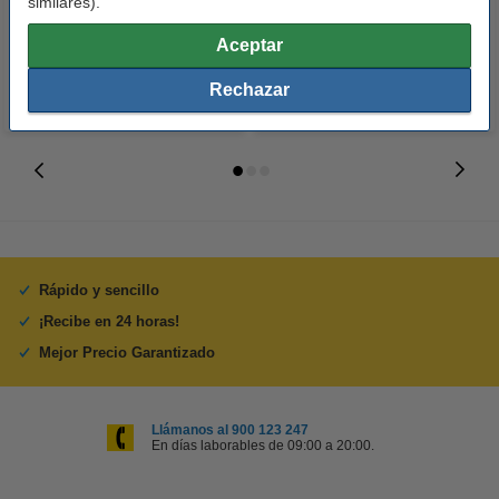
similares).
16,50 €
17,50 €
Incl. 21% IVA
Incl. 21% IVA
Aceptar
Rechazar
Rápido y sencillo
¡Recibe en 24 horas!
Mejor Precio Garantizado
Llámanos al 900 123 247
En días laborables de 09:00 a 20:00.