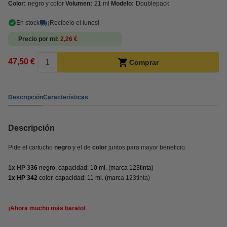
Color:
negro y color
Volumen:
21 ml
Modelo:
Doublepack
En stock
¡Recíbelo el lunes!
Precio por ml
2,26 €
47,50 €
Comprar
Descripción
Características
Descripción
Pide el cartucho
negro
y el de
color
juntos para mayor beneficio.
1x HP 3
36
negro, capacidad: 10 ml. (marca 123tinta)
1x HP 342
color, capacidad: 11 ml. (marc
a 123tinta)
¡Ahora mucho más barato!