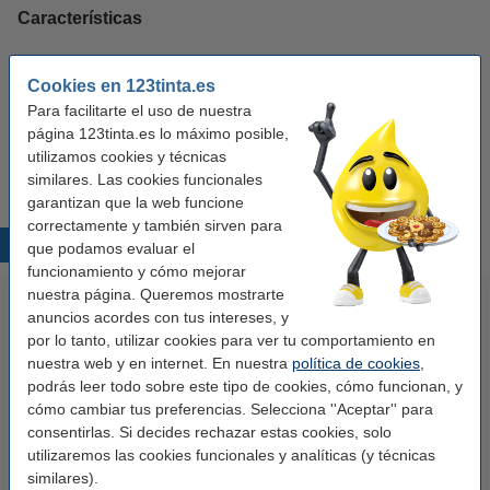
Características
Color:
negro y color
Cookies en 123tinta.es
Para facilitarte el uso de nuestra
Volumen:
21 ml
página 123tinta.es lo máximo posible,
Modelo:
Doublepack
utilizamos cookies y técnicas
similares. Las cookies funcionales
garantizan que la web funcione
correctamente y también sirven para
Productos destacados
que podamos evaluar el
funcionamiento y cómo mejorar
nuestra página. Queremos mostrarte
anuncios acordes con tus intereses, y
por lo tanto, utilizar cookies para ver tu comportamiento en
nuestra web y en internet. En nuestra
política de cookies
,
podrás leer todo sobre este tipo de cookies, cómo funcionan, y
cómo cambiar tus preferencias. Selecciona ''Aceptar'' para
consentirlas. Si decides rechazar estas cookies, solo
Papel A4 Estándar 80gr (500
Cable USB C Tipo C - 1,8 metros
utilizaremos las cookies funcionales y analíticas (y técnicas
hojas)
similares).