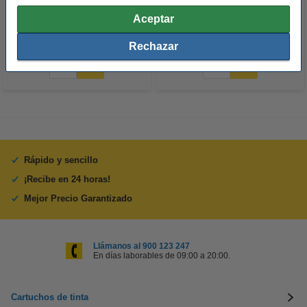
Aceptar
4,95 €
3,75 €
Incl. 21% IVA
Incl. 21% IVA
Rechazar
Rápido y sencillo
¡Recibe en 24 horas!
Mejor Precio Garantizado
Llámanos al 900 123 247
En días laborables de 09:00 a 20:00.
Cartuchos de tinta