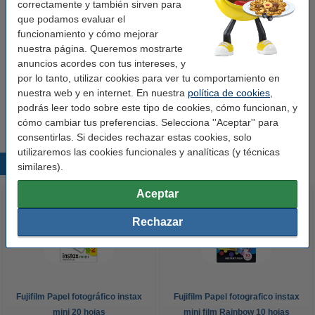
correctamente y también sirven para
Capasuperior:
brillante
que podamos evaluar el
Resistente al agua:
no
funcionamiento y cómo mejorar
nuestra página. Queremos mostrarte
Sirve para:
cámara instantánea
anuncios acordes con tus intereses, y
Marco:
negro
por lo tanto, utilizar cookies para ver tu comportamiento en
nuestra web y en internet. En nuestra
política de cookies
,
Núm. de item:
150819
podrás leer todo sobre este tipo de cookies, cómo funcionan, y
cómo cambiar tus preferencias. Selecciona ''Aceptar'' para
consentirlas. Si decides rechazar estas cookies, solo
utilizaremos las cookies funcionales y analíticas (y técnicas
Productos destacados
similares).
Aceptar
Rechazar
Fujifilm Papel fotográfico instax
Fujifilm Papel fotografico instax
mini 20 hojas
mini film Rainbow 10 hojas