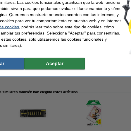
similares. Las cookies funcionales garantizan que la web funcione
mbién sirven para que podamos evaluar el funcionamiento y cómo
gina. Queremos mostrarte anuncios acordes con tus intereses, y
ar cookies para ver tu comportamiento en nuestra web y en internet.
 de cookies
, podrás leer todo sobre este tipo de cookies, cómo
calinas Xtreme Power AA - LR06 - MN1500 - 4 unidades
ambiar tus preferencias. Selecciona ''Aceptar'' para consentirlas.
 estas cookies, solo utilizaremos las cookies funcionales y
s similares).
calinas Xtreme Power AA - LR06 - MN1500 - 24 unidades
ar
Aceptar
 similares también han elegido estos artículos.