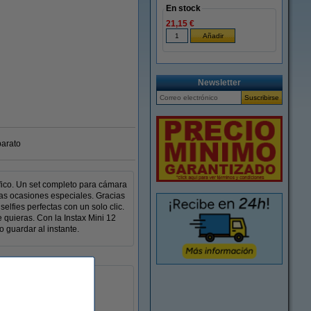
En stock
21,15 €
Ampliar
Newsletter
barato
áfico. Un set completo para cámara
tras ocasiones especiales. Gracias
elfies perfectas con un solo clic.
 quieras. Con la Instax Mini 12
o guardar al instante.
química
Pilas AA
150883