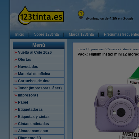
¡Puntuación de
4,1/5
en Google!
Inicio
Sobre 123tinta
Marca 123tinta
Preguntas frecuente
Menú
Inicio
Impresoras
Cámaras instantáneas
Vuelta al Cole 2026
Pack: Fujifilm Instax mini 12 mora
Ofertas
Novedades
Material de oficina
Cartuchos de tinta
Toner (impresoras láser)
Impresoras
Papel
Etiquetadoras
Etiquetas y cintas
Cintas entintadas
Almacenamiento
Filamento 3D