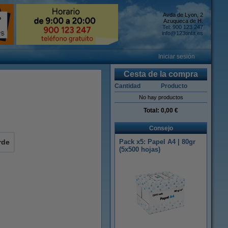
Avda de Lyon, 2
Azuqueca de H.
Tel: 900 123 247
info@123tinta.es
Iniciar sesión
Cesta de la compra
Cantidad
Producto
No hay productos
Total:
0,00 €
Consejo
rde
Pack x5: Papel A4 | 80gr
(5x500 hojas)