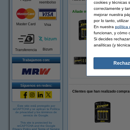
cookies y técnicas 
reembolso
correctamente y ta
Añade más pilas
mejorar nuestra pá
por lo tanto, utiliz
Master Card
Visa
En nuestra
política
123tinta Pilas Al
funcionan, y cómo c
3,95 €
Si decides rechazar
analíticas (y técnica
Bizum
Transferencia
123tinta Pilas Al
Trabajamos con:
Rechaz
14,50 €
Síguenos en redes:
Clientes que han realizado compras
Este sitio está protegido por
reCAPTCHA y se aplican la
Política
de privacidad
y los
términos de
servicio de Google
.
This site is protected by
reCAPTCHA and the Google
Privacy Policy
and
Terms of Service