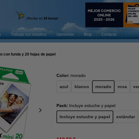
¡Recibe en
24 horas
!
s
Trabaja con nosotros
Opiniones
Blog
Contacto
do con funda y 20 hojas de papel
Color:
morado
azul
blanco
morado
rosa
ve
Pack:
Incluye estuche y papel
Incluye estuche y papel
estándar