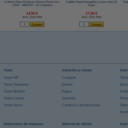
-
123tinta Pilas Alcalinas Xtreme Power AA -
Fujifilm Papel fotográfico instax mini 20
Fuji
LR06 - MN1500 - 24 unidades
hojas
14,50 €
17,50 €
(Incl. 21% IVA)
(Incl. 21% IVA)
Toner
Atención al cliente
Sobr
Toner HP
Contacto
Térm
Toner Samsung
Envíos
Decl
Toner Brother
Pagos
Polít
Toner Canon
Garantía
Priv
Toner Xerox
Cambios y devoluciones
Site
Ayu
Impresoras de etiquetas
Material de oficina
Impr