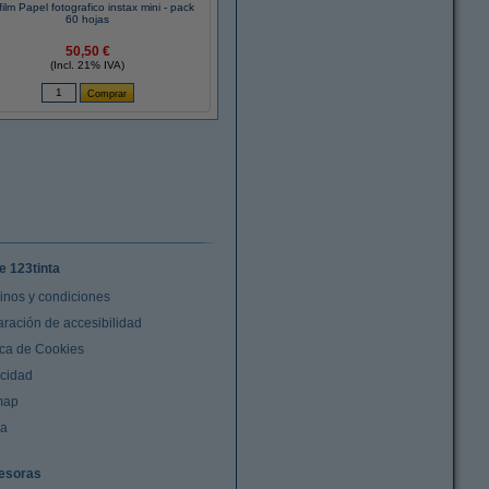
film Papel fotografico instax mini - pack
60 hojas
50,50 €
(Incl. 21% IVA)
e 123tinta
inos y condiciones
aración de accesibilidad
ica de Cookies
acidad
map
da
esoras