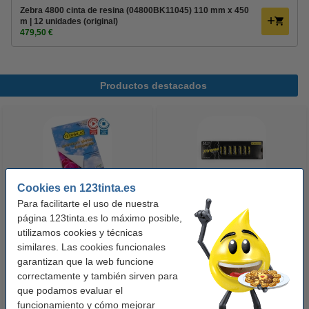
Zebra 4800 cinta de resina (04800BK11045) 110 mm x 450
m | 12 unidades (original)
479,50 €
Productos destacados
Cookies en 123tinta.es
Para facilitarte el uso de nuestra
123tinta Papel fotográfico
123tinta Pilas Alcalinas Xtreme
página 123tinta.es lo máximo posible,
Premium Glossy brillo alto | 10 x
Power AA - LR06 - MN1500 - 24
utilizamos cookies y técnicas
similares. Las cookies funcionales
15 cm | 260g | 100 hojas
unidades
garantizan que la web funcione
10,50 €
14,50 €
Incl. 21% IVA
Incl. 21% IVA
correctamente y también sirven para
que podamos evaluar el
funcionamiento y cómo mejorar