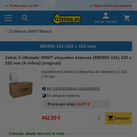
Pedido hoy, en 24h
Mejor Precio Garantizado
Iniciar sesión
Z-Ultimate 3000T Blanca
880350-101 (102 x 102 mm)
Zebra Z-Ultimate 3000T etiquetas blancas (880350-101) 102 x
102 mm (4 rollos) (original)
transferencia térmica
etiquetas de almacén
1.432
76 mm
Ver características y descripción
En almacén externo
Precio por etiqu
0,077 €
442,50 €
Comprar
Consejo: añade otra vez la cinta