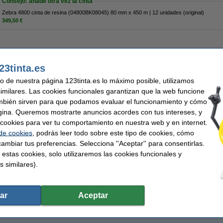
Consejo: añade otra vez la cinta
Zebra 4800 cinta de resina (04800BK08045) 80 mm x 450 m | 12 unidades (original)
349,50 €
23tinta.es
548,50 €
53,31 € Excl. 21% IVA
uso de nuestra página 123tinta.es lo máximo posible, utilizamos
similares. Las cookies funcionales garantizan que la web funcione
mbién sirven para que podamos evaluar el funcionamiento y cómo
gina. Queremos mostrarte anuncios acordes con tus intereses, y
ar cookies para ver tu comportamiento en nuestra web y en internet.
 de cookies
, podrás leer todo sobre este tipo de cookies, cómo
ambiar tus preferencias. Selecciona ''Aceptar'' para consentirlas.
 estas cookies, solo utilizaremos las cookies funcionales y
s similares).
ar
Aceptar