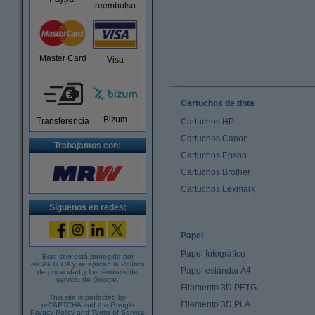
reembolso
Master Card
Visa
Cartuchos de tinta
Bizum
Transferencia
Cartuchos HP
Cartuchos Canon
Trabajamos con:
Cartuchos Epson
Cartuchos Brother
Cartuchos Lexmark
Síguenos en redes:
Papel
Papel fotográfico
Este sitio está protegido por
reCAPTCHA y se aplican la
Política
Papel estándar A4
de privacidad
y los
términos de
servicio de Google
.
Filamento 3D PETG
This site is protected by
Filamento 3D PLA
reCAPTCHA and the Google
Privacy Policy
and
Terms of Service