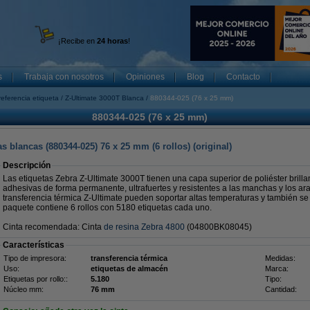
¡Recibe en
24 horas
!
s
Trabaja con nosotros
Opiniones
Blog
Contacto
referencia etiqueta
Z-Ultimate 3000T Blanca
880344-025 (76 x 25 mm)
880344-025 (76 x 25 mm)
s blancas (880344-025) 76 x 25 mm (6 rollos) (original)
Descripción
Las etiquetas Zebra Z-Ultimate 3000T tienen una capa superior de poliéster brillan
adhesivas de forma permanente, ultrafuertes y resistentes a las manchas y los ar
transferencia térmica Z-Ultimate pueden soportar altas temperaturas y también se
paquete contiene 6 rollos con 5180 etiquetas cada uno.
Cinta recomendada: Cinta
de resina Zebra 4800
(04800BK08045)
Características
Tipo de impresora:
transferencia térmica
Medidas:
Uso:
etiquetas de almacén
Marca:
Etiquetas por rollo::
5.180
Tipo:
Núcleo mm:
76 mm
Cantidad: