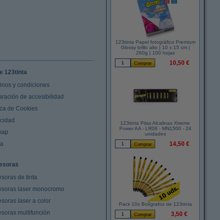
123tinta Papel fotográfico Premium
Glossy brillo alto | 10 x 15 cm |
260g | 100 hojas
10,50 €
e 123tinta
inos y condiciones
aración de accesibilidad
ica de Cookies
acidad
123tinta Pilas Alcalinas Xtreme
Power AA - LR06 - MN1500 - 24
map
unidades
da
14,50 €
esoras
soras de tinta
esoras laser monocromo
soras laser a color
Pack 10x Bolígrafos de 123tinta
esoras multifunción
3,50 €