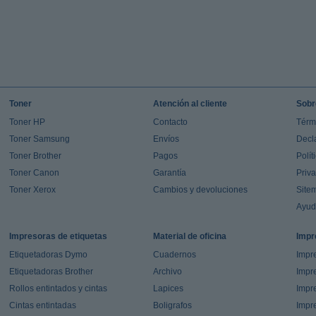
Toner
Atención al cliente
Sobr
Toner HP
Contacto
Térm
Toner Samsung
Envíos
Decl
Toner Brother
Pagos
Polít
Toner Canon
Garantía
Priv
Toner Xerox
Cambios y devoluciones
Site
Ayu
Impresoras de etiquetas
Material de oficina
Impr
Etiquetadoras Dymo
Cuadernos
Impre
Etiquetadoras Brother
Archivo
Impr
Rollos entintados y cintas
Lapices
Impre
Cintas entintadas
Boligrafos
Impr