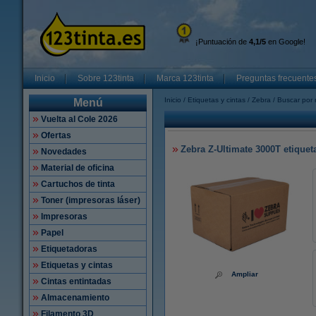
¡Puntuación de
4,1/5
en Google!
Inicio
Sobre 123tinta
Marca 123tinta
Preguntas frecuente
Inicio
Etiquetas y cintas
Zebra
Buscar por 
Menú
Vuelta al Cole 2026
Ofertas
Zebra Z-Ultimate 3000T etiqueta
Novedades
Material de oficina
Cartuchos de tinta
Toner (impresoras láser)
Impresoras
Papel
Etiquetadoras
Etiquetas y cintas
Ampliar
Cintas entintadas
Almacenamiento
Filamento 3D