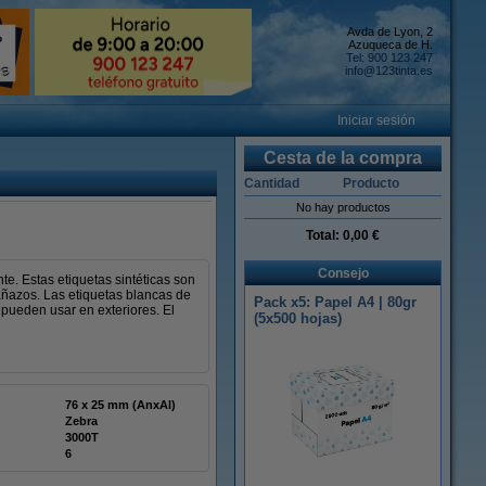
Avda de Lyon, 2
Azuqueca de H.
Tel: 900 123 247
info@123tinta.es
Iniciar sesión
Cesta de la compra
Cantidad
Producto
No hay productos
Total:
0,00 €
Consejo
te. Estas etiquetas sintéticas son
añazos. Las etiquetas blancas de
Pack x5: Papel A4 | 80gr
 pueden usar en exteriores. El
(5x500 hojas)
76 x 25 mm (AnxAl)
Zebra
3000T
6