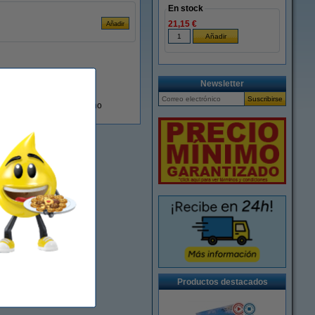
En stock
21,15 €
Newsletter
En almacén externo
Productos destacados