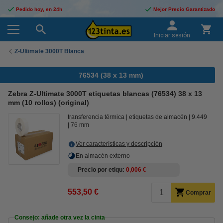
Pedido hoy, en 24h
Mejor Precio Garantizado
Iniciar sesión
Z-Ultimate 3000T Blanca
76534 (38 x 13 mm)
Zebra Z-Ultimate 3000T etiquetas blancas (76534) 38 x 13
mm (10 rollos) (original)
transferencia térmica
etiquetas de almacén
9.449
76 mm
Ver características y descripción
En almacén externo
Precio por etiqu
0,006 €
553,50 €
Comprar
Consejo: añade otra vez la cinta