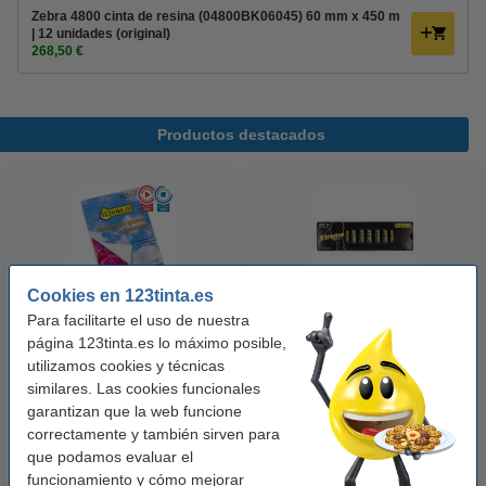
Zebra 4800 cinta de resina (04800BK06045) 60 mm x 450 m
| 12 unidades (original)
268,50 €
Productos destacados
Cookies en 123tinta.es
Para facilitarte el uso de nuestra
123tinta Papel fotográfico
123tinta Pilas Alcalinas Xtreme
página 123tinta.es lo máximo posible,
Premium Glossy brillo alto | 10 x
Power AA - LR06 - MN1500 - 24
utilizamos cookies y técnicas
similares. Las cookies funcionales
15 cm | 260g | 100 hojas
unidades
garantizan que la web funcione
10,50 €
14,50 €
Incl. 21% IVA
Incl. 21% IVA
correctamente y también sirven para
que podamos evaluar el
funcionamiento y cómo mejorar