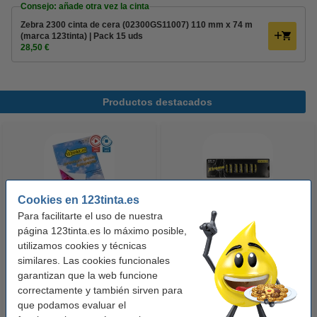
Consejo: añade otra vez la cinta
Zebra 2300 cinta de cera (02300GS11007) 110 mm x 74 m
(marca 123tinta) | Pack 15 uds
28,50 €
Productos destacados
Cookies en 123tinta.es
Para facilitarte el uso de nuestra
página 123tinta.es lo máximo posible,
123tinta Papel fotográfico
123tinta Pilas Alcalinas Xtreme
utilizamos cookies y técnicas
Premium Glossy brillo alto | 10 x
Power AA - LR06 - MN1500 - 24
similares. Las cookies funcionales
15 cm | 260g | 100 hojas
unidades
garantizan que la web funcione
10,50 €
14,50 €
Incl. 21% IVA
Incl. 21% IVA
correctamente y también sirven para
que podamos evaluar el