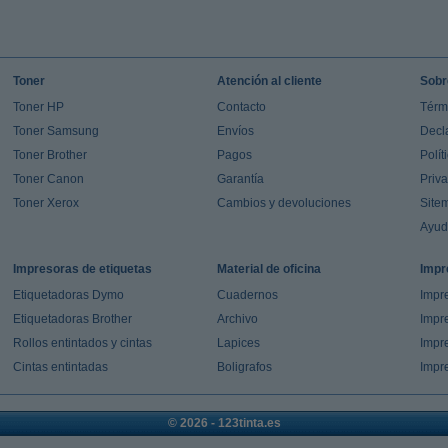
Toner
Atención al cliente
Sobr
Toner HP
Contacto
Térm
Toner Samsung
Envíos
Decl
Toner Brother
Pagos
Polít
Toner Canon
Garantía
Priv
Toner Xerox
Cambios y devoluciones
Site
Ayu
Impresoras de etiquetas
Material de oficina
Impr
Etiquetadoras Dymo
Cuadernos
Impre
Etiquetadoras Brother
Archivo
Impr
Rollos entintados y cintas
Lapices
Impre
Cintas entintadas
Boligrafos
Impr
© 2026 - 123tinta.es