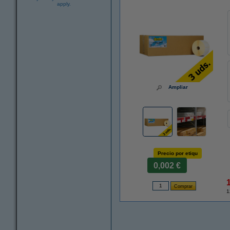
apply.
Ampliar
Precio por etiqu
0,002 €
1