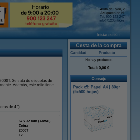
Avda de Lyon, 2
Azuqueca de H.
Tel: 900 123 247
info@123tinta.es
Iniciar sesión
Cesta de la compra
Cantidad
Producto
No hay productos
Total:
0,00 €
Consejo
2000T. Se trata de etiquetas de
nente. Además, este rollo tiene
Pack x5: Papel A4 | 80gr
(5x500 hojas)
ras de 4 '')
57 x 32 mm (AnxAl)
Zebra
2000T
12