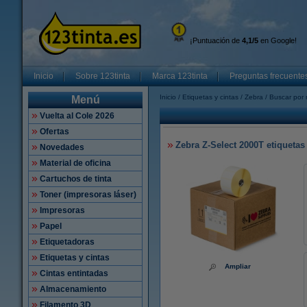
¡Puntuación de
4,1/5
en Google!
Inicio
Sobre 123tinta
Marca 123tinta
Preguntas frecuente
Inicio
Etiquetas y cintas
Zebra
Buscar por 
Menú
Vuelta al Cole 2026
Ofertas
Zebra Z-Select 2000T etiquetas 
Novedades
Material de oficina
Cartuchos de tinta
Toner (impresoras láser)
Impresoras
Papel
Etiquetadoras
Etiquetas y cintas
Ampliar
Cintas entintadas
Almacenamiento
Filamento 3D