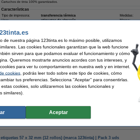
Cartuchos de tinta 100% garantizados.
Características
Tipo de impresora:
transferencia térmica
Medidas:
Uso:
etiquetas de almacén
Marca:
Etiquetas por rollo::
2.100
Tipo:
Núcleo mm:
25 mm
Cantidad:
23tinta.es
Pack ahorro
uso de nuestra página 123tinta.es lo máximo posible, utilizamos
similares. Las cookies funcionales garantizan que la web funcione
Zebra Z-Select 2000T (3006318) etiquetas 57 x 32 mm (12 rollos) (marca 123tinta) | Pack 
146,00 €
mbién sirven para que podamos evaluar el funcionamiento y cómo
gina. Queremos mostrarte anuncios acordes con tus intereses, y
Consejo: añade otra vez la cinta
ar cookies para ver tu comportamiento en nuestra web y en internet.
Zebra 2300 cinta de cera (02300GS06407) 64 mm x 74 m (marca 123tinta) | Pack 15 uds
 de cookies
, podrás leer todo sobre este tipo de cookies, cómo
19,50 €
ambiar tus preferencias. Selecciona ''Aceptar'' para consentirlas.
 estas cookies, solo utilizaremos las cookies funcionales y
Consejo
Le recomendamos que utilice estas etiquetas en lugar de las etiquetas origina
s similares).
ar
Aceptar
73,50 €
0,74 € Excl. 21% IVA
etiquetas 57 x 32 mm (12 rollos) (marca 123tinta) | Pack 3 uds