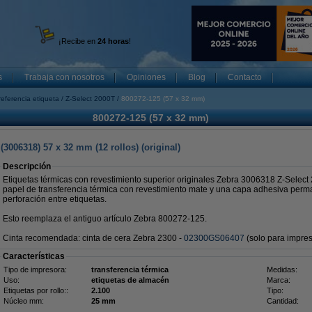
¡Recibe en
24 horas
!
s
Trabaja con nosotros
Opiniones
Blog
Contacto
referencia etiqueta
Z-Select 2000T
800272-125 (57 x 32 mm)
800272-125 (57 x 32 mm)
(3006318) 57 x 32 mm (12 rollos) (original)
Descripción
Etiquetas térmicas con revestimiento superior originales Zebra 3006318 Z-Select 
papel de transferencia térmica con revestimiento mate y una capa adhesiva perma
perforación entre etiquetas.
Esto reemplaza el antiguo artículo Zebra 800272-125.
Cinta recomendada: cinta de cera Zebra 2300 -
02300GS06407
(solo para impreso
Características
Tipo de impresora:
transferencia térmica
Medidas:
Uso:
etiquetas de almacén
Marca:
Etiquetas por rollo::
2.100
Tipo:
Núcleo mm:
25 mm
Cantidad: