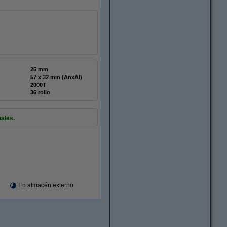
25 mm
57 x 32 mm (AnxAl)
2000T
36 rollo
ales.
En almacén externo