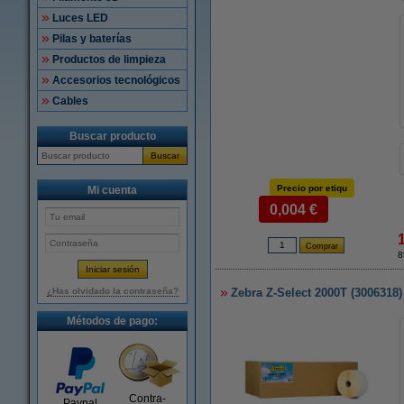
Luces LED
Pilas y baterías
Productos de limpieza
Accesorios tecnológicos
Cables
Buscar producto
Buscar
Precio por etiqu
Mi cuenta
0,004 €
8
¿Has olvidado la contraseña?
Zebra Z-Select 2000T (3006318)
Métodos de pago:
Contra-
Paypal