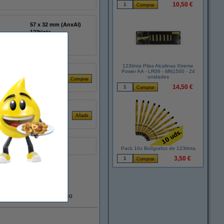
10,50 €
57 x 32 mm (AnxAl)
123tinta
2000T
12
123tinta Pilas Alcalinas Xtreme
Power AA - LR06 - MN1500 - 24
3 uds
unidades
14,50 €
les.
Pack 10x Bolígrafos de 123tinta
3,50 €
En almacén externo