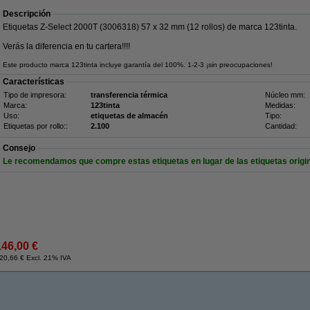
Descripción
Etiquetas Z-Select 2000T (3006318) 57 x 32 mm (12 rollos) de marca 123tinta.
Verás la diferencia en tu cartera!!!!
Este producto marca 123tinta incluye garantía del 100%. 1-2-3 ¡sin preocupaciones!
Características
Tipo de impresora:
transferencia térmica
Núcleo mm:
Marca:
123tinta
Medidas:
Uso:
etiquetas de almacén
Tipo:
Etiquetas por rollo::
2.100
Cantidad:
Consejo
Le recomendamos que compre estas etiquetas en lugar de las etiquetas origin
146,00 €
20,66 € Excl. 21% IVA