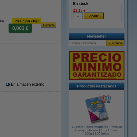
En stock
21,15 €
rca
Precio por etiqu
0,003 €
Newsletter
En almacén externo
Productos destacados
123tinta Papel fotográfico Premium
Glossy brillo alto | 10 x 15 cm |
260g | 100 hojas