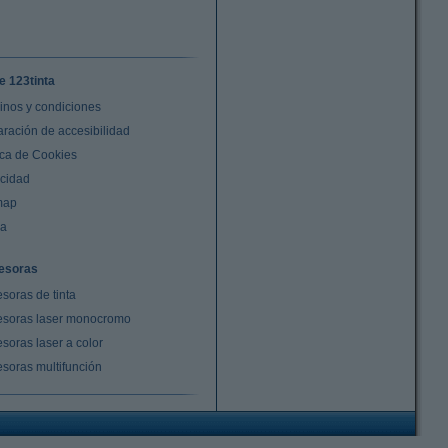
e 123tinta
inos y condiciones
aración de accesibilidad
ica de Cookies
acidad
map
da
esoras
soras de tinta
esoras laser monocromo
soras laser a color
esoras multifunción