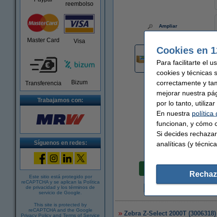
reembolso
Ampliar
Master Card
Visa
Cookies en 1
Para facilitarte el 
cookies y técnicas 
correctamente y ta
Bizum
Transferencia
mejorar nuestra pá
Trabajamos con:
por lo tanto, utiliz
En nuestra
política
funcionan, y cómo c
Si decides rechazar
Síguenos en redes:
analíticas (y técnica
Precio por etiqu
0,003 €
Rechaz
Este sitio está protegido por
reCAPTCHA y se aplican la
Política
de privacidad
y los
términos de
servicio de Google
.
6
This site is protected by
reCAPTCHA and the Google
Zebra Z-Select 2000T (3006318) 
Privacy Policy
and
Terms of Service