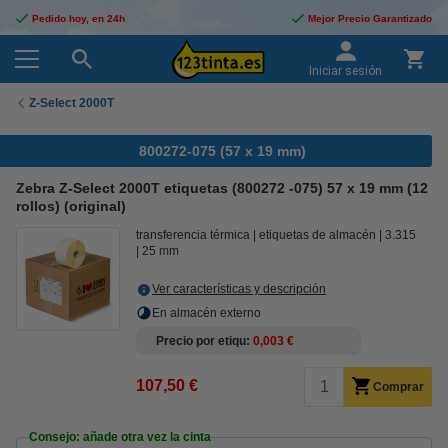
Pedido hoy, en 24h
Mejor Precio Garantizado
Iniciar sesión
Z-Select 2000T
800272-075 (57 x 19 mm)
Zebra Z-Select 2000T etiquetas (800272 -075) 57 x 19 mm (12
rollos) (original)
transferencia térmica
etiquetas de almacén
3.315
25 mm
Ver características y descripción
En almacén externo
Precio por etiqu
0,003 €
107,50 €
Comprar
Consejo: añade otra vez la cinta