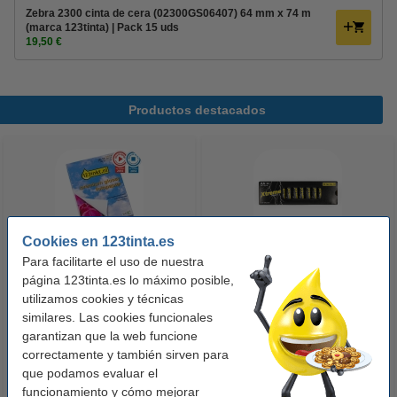
Zebra 2300 cinta de cera (02300GS06407) 64 mm x 74 m
(marca 123tinta) | Pack 15 uds
19,50 €
Productos destacados
Cookies en 123tinta.es
Para facilitarte el uso de nuestra
123tinta Papel fotográfico
123tinta Pilas Alcalinas Xtreme
página 123tinta.es lo máximo posible,
Premium Glossy brillo alto | 10 x
Power AA - LR06 - MN1500 - 24
utilizamos cookies y técnicas
similares. Las cookies funcionales
15 cm | 260g | 100 hojas
unidades
garantizan que la web funcione
10,50 €
14,50 €
Incl. 21% IVA
Incl. 21% IVA
correctamente y también sirven para
que podamos evaluar el
funcionamiento y cómo mejorar