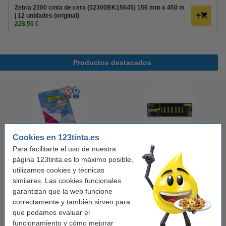
Zebra 2300 cinta de cera (02300BK15645) 156 mm x 450 m
| 12 unidades (original)
228,50 €
Productos destacados
Cookies en 123tinta.es
Para facilitarte el uso de nuestra
123tinta Papel fotográfico
123tinta Pilas Alcalinas Xtreme
página 123tinta.es lo máximo posible,
Premium Glossy brillo alto | 10 x
Power AA - LR06 - MN1500 - 24
utilizamos cookies y técnicas
similares. Las cookies funcionales
15 cm | 260g | 100 hojas
unidades
garantizan que la web funcione
10,50 €
14,50 €
Incl. 21% IVA
Incl. 21% IVA
correctamente y también sirven para
que podamos evaluar el
funcionamiento y cómo mejorar