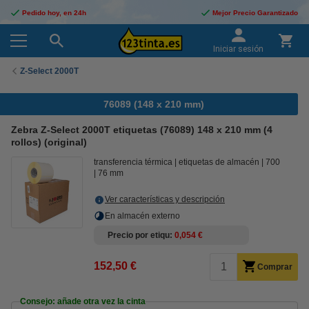
Pedido hoy, en 24h
Mejor Precio Garantizado
Iniciar sesión
Z-Select 2000T
76089 (148 x 210 mm)
Zebra Z-Select 2000T etiquetas (76089) 148 x 210 mm (4
rollos) (original)
transferencia térmica
etiquetas de almacén
700
76 mm
Ver características y descripción
En almacén externo
Precio por etiqu
0,054 €
152,50 €
Comprar
Consejo: añade otra vez la cinta