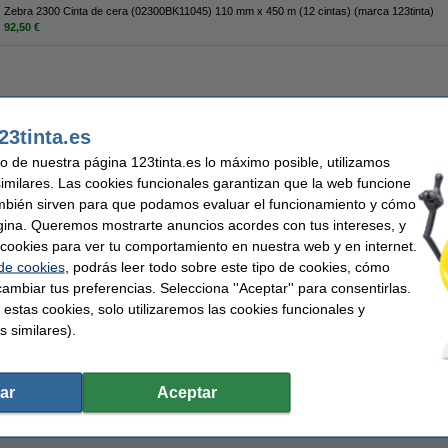
Zebra 2300 Cinta de cera (02300BK11045) 110 mm x 450 m (12 cintas) (marca 123tinta)
92,50 €
112,50 €
23tinta.es
2,98 € Excl. 21% IVA
uso de nuestra página 123tinta.es lo máximo posible, utilizamos
similares. Las cookies funcionales garantizan que la web funcione
mbién sirven para que podamos evaluar el funcionamiento y cómo
gina. Queremos mostrarte anuncios acordes con tus intereses, y
ar cookies para ver tu comportamiento en nuestra web y en internet.
 de cookies
, podrás leer todo sobre este tipo de cookies, cómo
ambiar tus preferencias. Selecciona ''Aceptar'' para consentirlas.
 estas cookies, solo utilizaremos las cookies funcionales y
s similares).
ar
Aceptar