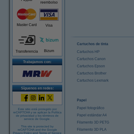
reembolso
Master Card
Visa
Cartuchos de tinta
Bizum
Transferencia
Cartuchos HP
Cartuchos Canon
Trabajamos con:
Cartuchos Epson
Cartuchos Brother
Cartuchos Lexmark
Síguenos en redes:
Papel
Papel fotográfico
Este sitio está protegido por
reCAPTCHA y se aplican la
Política
Papel estándar A4
de privacidad
y los
términos de
servicio de Google
.
Filamento 3D PETG
This site is protected by
Filamento 3D PLA
reCAPTCHA and the Google
Privacy Policy
and
Terms of Service