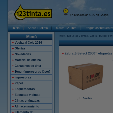
¡Puntuación de
4,1/5
en Google!
Inicio
Sobre 123tinta
Marca 123tinta
Preguntas frecuente
Inicio
Etiquetas y cintas
Zebra
Buscar por 
Menú
Vuelta al Cole 2026
Ofertas
Zebra Z-Select 2000T etiquetas 
Novedades
Material de oficina
Cartuchos de tinta
Toner (impresoras láser)
Impresoras
Papel
Etiquetadoras
Etiquetas y cintas
Ampliar
Cintas entintadas
Almacenamiento
Filamento 3D