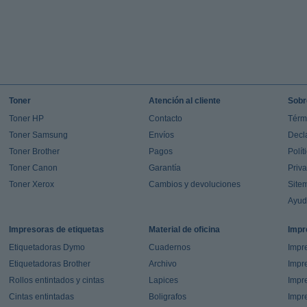
Toner
Atención al cliente
Sobr
Toner HP
Contacto
Térm
Toner Samsung
Envíos
Decl
Toner Brother
Pagos
Polít
Toner Canon
Garantía
Priv
Toner Xerox
Cambios y devoluciones
Site
Ayu
Impresoras de etiquetas
Material de oficina
Impr
Etiquetadoras Dymo
Cuadernos
Impre
Etiquetadoras Brother
Archivo
Impr
Rollos entintados y cintas
Lapices
Impre
Cintas entintadas
Boligrafos
Impr