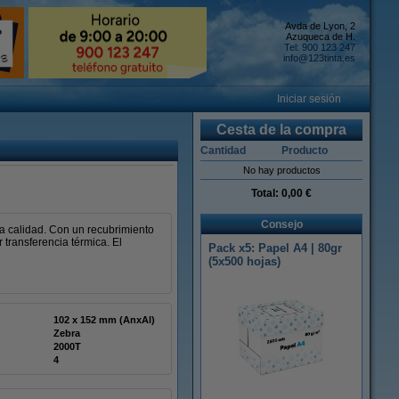
Avda de Lyon, 2
Azuqueca de H.
Tel: 900 123 247
info@123tinta.es
Iniciar sesión
Cesta de la compra
Cantidad
Producto
No hay productos
Total:
0,00 €
Consejo
a calidad. Con un recubrimiento
transferencia térmica. El
Pack x5: Papel A4 | 80gr
(5x500 hojas)
102 x 152 mm (AnxAl)
Zebra
2000T
4