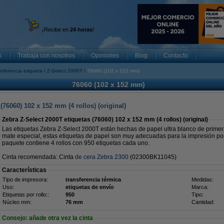
¡Recibe en
24 horas
!
s
Trabaja con nosotros
Opiniones
Blog
Contacto
referencia etiqueta
Z-Select 2000T
76060 (102 x 152 mm)
76060 (102 x 152 mm)
(76060) 102 x 152 mm (4 rollos) (original)
Zebra Z-Select 2000T etiquetas (76060) 102 x 152 mm (4 rollos) (original)
Las etiquetas Zebra Z-Select 2000T están hechas de papel ultra blanco de primer
mate especial, estas etiquetas de papel son muy adecuadas para la impresión por 
paquete contiene 4 rollos con 950 etiquetas cada uno.
Cinta recomendada: Cinta
de cera Zebra 2300
(02300BK11045)
Características
Tipo de impresora:
transferencia térmica
Medidas:
Uso:
etiquetas de envío
Marca:
Etiquetas por rollo::
950
Tipo:
Núcleo mm:
76 mm
Cantidad:
Consejo: añade otra vez la cinta