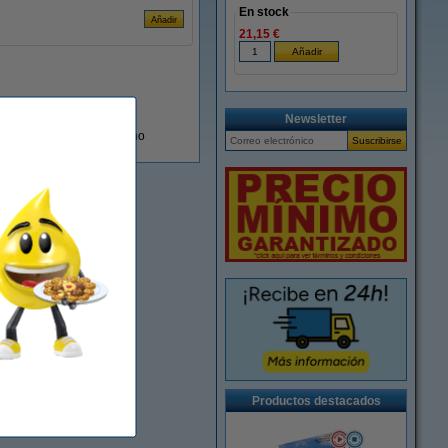
En stock
21,15 €
Newsletter
En almacén externo
Productos destacados