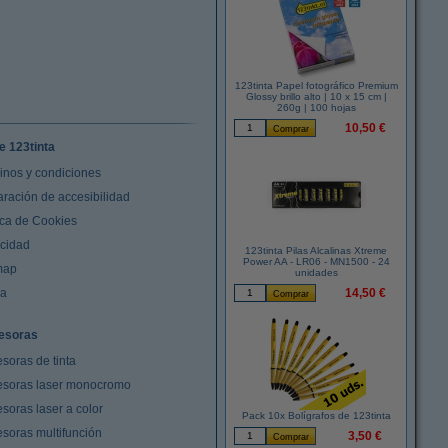
123tinta Papel fotográfico Premium
Glossy brillo alto | 10 x 15 cm |
260g | 100 hojas
10,50 €
e 123tinta
inos y condiciones
aración de accesibilidad
ica de Cookies
acidad
123tinta Pilas Alcalinas Xtreme
Power AA - LR06 - MN1500 - 24
map
unidades
da
14,50 €
esoras
soras de tinta
esoras laser monocromo
soras laser a color
Pack 10x Bolígrafos de 123tinta
esoras multifunción
3,50 €