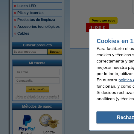
Luces LED
Pilas y baterías
Productos de limpieza
Precio por etiqu
Accesorios tecnológicos
0,030 €
Cables
Cookies en 1
9
Buscar producto
Para facilitarte el 
Buscar
cookies y técnicas 
correctamente y ta
Mi cuenta
mejorar nuestra pá
por lo tanto, utiliz
En nuestra
política
funcionan, y cómo c
Si decides rechazar
¿Has olvidado la contraseña?
analíticas (y técnica
Métodos de pago:
Rechaz
Contra-
Paypal