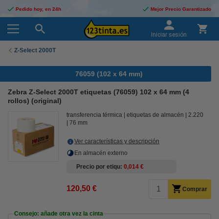
Pedido hoy, en 24h
Mejor Precio Garantizado
Iniciar sesión
Z-Select 2000T
76059 (102 x 64 mm)
Zebra Z-Select 2000T etiquetas (76059) 102 x 64 mm (4
rollos) (original)
transferencia térmica
etiquetas de almacén
2.220
76 mm
Ver características y descripción
En almacén externo
Precio por etiqu
0,014 €
120,50 €
Comprar
Consejo: añade otra vez la cinta