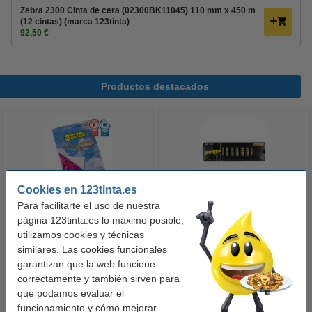
Zebra 2300 Cinta de cera (02300BK11045) 110 mm x 450 m
(12 cintas) (marca 123tinta)
92,50 €
Productos destacados
Cookies en 123tinta.es
Para facilitarte el uso de nuestra
123tinta Papel fotográfico
123tinta Pilas Alcalinas Xtreme
página 123tinta.es lo máximo posible,
Premium Glossy brillo alto | 10 x
Power AA - LR06 - MN1500 - 24
utilizamos cookies y técnicas
similares. Las cookies funcionales
15 cm | 260g | 100 hojas
unidades
garantizan que la web funcione
10,50 €
14,50 €
Incl. 21% IVA
Incl. 21% IVA
correctamente y también sirven para
que podamos evaluar el
funcionamiento y cómo mejorar