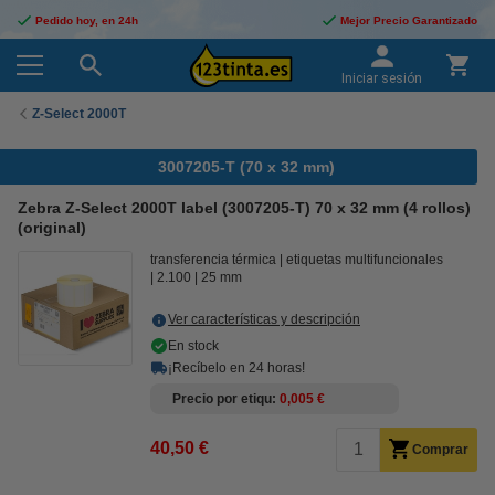
Pedido hoy, en 24h
Mejor Precio Garantizado
Iniciar sesión
Z-Select 2000T
3007205-T (70 x 32 mm)
Zebra Z-Select 2000T label (3007205-T) 70 x 32 mm (4 rollos)
(original)
transferencia térmica
etiquetas multifuncionales
2.100
25 mm
Ver características y descripción
En stock
¡Recíbelo en 24 horas!
Precio por etiqu
0,005 €
40,50 €
Comprar