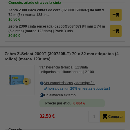
Consejo: añade otra vez la cinta
Zebra 2300 Pack cintas de cera (02300GS08407) 84 mm x
74 m (5x) marca 123tinta
10,50 €
Zebra 2300 cinta encerada (02300GS08407) 84 mm x 74 m
(5 cintas) (marca 123tinta) | Pack 3 uds
30,50 €
Zebra Z-Select 2000T (3007205-T) 70 x 32 mm etiquetas (4
rollos) (marca 123tinta)
transferencia térmica
123tinta
etiquetas multifuncionales
2.100
Ver características y descripción
¡Ahorra casi un
20%
en estas etiquetas!
En almacén externo
Precio por etiqu
0,004 €
32,50 €
Comprar
Consejo