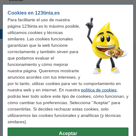
Te recomendamos que utilices estas etiquetas en lugar de las
originales.
Cookies en 123tinta.es
Para facilitarte el uso de nuestra
página 123tinta.es lo máximo posible,
utilizamos cookies y técnicas
Productos destacados
similares. Las cookies funcionales
garantizan que la web funcione
correctamente y también sirven para
que podamos evaluar el
funcionamiento y cómo mejorar
nuestra página. Queremos mostrarte
anuncios acordes con tus intereses, y
por lo tanto, utilizar cookies para ver tu comportamiento en
nuestra web y en internet. En nuestra
política de cookies
,
123tinta Papel fotográfico
123tinta Pilas Alcalinas Xtreme
podrás leer todo sobre este tipo de cookies, cómo funcionan, y
Premium Glossy brillo alto | 10 x
Power AA - LR06 - MN1500 - 24
cómo cambiar tus preferencias. Selecciona ''Aceptar'' para
15 cm | 260g | 100 hojas
unidades
consentirlas. Si decides rechazar estas cookies, solo
10,50 €
14,50 €
Incl. 21% IVA
Incl. 21% IVA
utilizaremos las cookies funcionales y analíticas (y técnicas
similares).
Aceptar