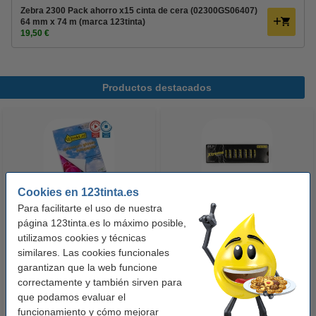
Zebra 2300 Pack ahorro x15 cinta de cera (02300GS06407)
64 mm x 74 m (marca 123tinta)
19,50 €
Productos destacados
Cookies en 123tinta.es
Para facilitarte el uso de nuestra
123tinta Papel fotográfico
123tinta Pilas Alcalinas Xtreme
página 123tinta.es lo máximo posible,
Premium Glossy brillo alto | 10 x
Power AA - LR06 - MN1500 - 24
utilizamos cookies y técnicas
similares. Las cookies funcionales
15 cm | 260g | 100 hojas
unidades
garantizan que la web funcione
10,50 €
14,50 €
Incl. 21% IVA
Incl. 21% IVA
correctamente y también sirven para
que podamos evaluar el
funcionamiento y cómo mejorar