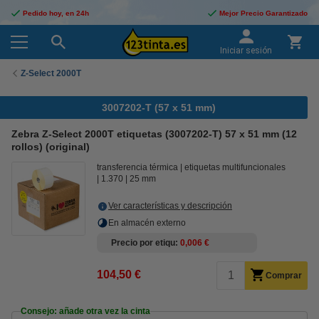
Pedido hoy, en 24h
Mejor Precio Garantizado
Iniciar sesión
Z-Select 2000T
3007202-T (57 x 51 mm)
Zebra Z-Select 2000T etiquetas (3007202-T) 57 x 51 mm (12
rollos) (original)
transferencia térmica
etiquetas multifuncionales
1.370
25 mm
Ver características y descripción
En almacén externo
Precio por etiqu
0,006 €
104,50 €
Comprar
Consejo: añade otra vez la cinta