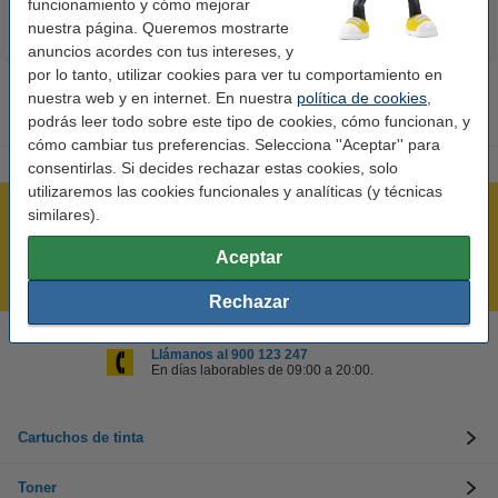
funcionamiento y cómo mejorar
nuestra página. Queremos mostrarte
anuncios acordes con tus intereses, y
por lo tanto, utilizar cookies para ver tu comportamiento en
nuestra web y en internet. En nuestra
política de cookies
,
podrás leer todo sobre este tipo de cookies, cómo funcionan, y
cómo cambiar tus preferencias. Selecciona ''Aceptar'' para
consentirlas. Si decides rechazar estas cookies, solo
utilizaremos las cookies funcionales y analíticas (y técnicas
similares).
Rápido y sencillo
¡Recibe en 24 horas!
Aceptar
Mejor Precio Garantizado
Rechazar
Llámanos al 900 123 247
En días laborables de 09:00 a 20:00.
Cartuchos de tinta
Toner