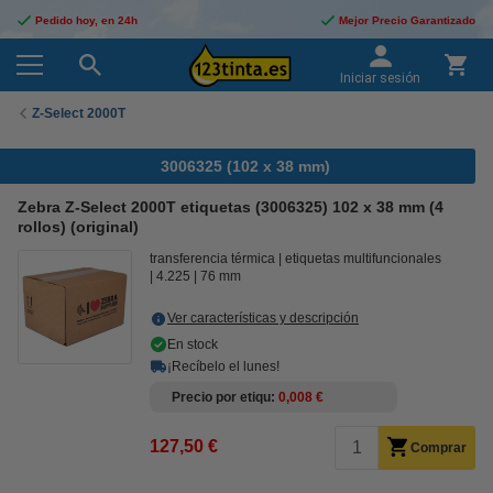
Pedido hoy, en 24h
Mejor Precio Garantizado
Iniciar sesión
Z-Select 2000T
3006325 (102 x 38 mm)
Zebra Z-Select 2000T etiquetas (3006325) 102 x 38 mm (4
rollos) (original)
transferencia térmica
etiquetas multifuncionales
4.225
76 mm
Ver características y descripción
En stock
¡Recíbelo el lunes!
Precio por etiqu
0,008 €
127,50 €
Comprar