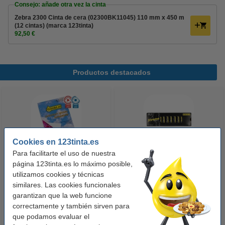
Consejo: añade otra vez la cinta
Zebra 2300 Cinta de cera (02300BK11045) 110 mm x 450 m
(12 cintas) (marca 123tinta)
92,50 €
Productos destacados
Cookies en 123tinta.es
Para facilitarte el uso de nuestra
página 123tinta.es lo máximo posible,
123tinta Papel fotográfico
123tinta Pilas Alcalinas Xtreme
utilizamos cookies y técnicas
Premium Glossy brillo alto | 10 x
Power AA - LR06 - MN1500 - 24
similares. Las cookies funcionales
15 cm | 260g | 100 hojas
unidades
garantizan que la web funcione
10,50 €
14,50 €
Incl. 21% IVA
Incl. 21% IVA
correctamente y también sirven para
que podamos evaluar el