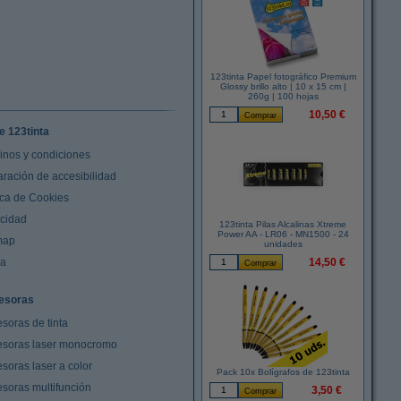
123tinta Papel fotográfico Premium
Glossy brillo alto | 10 x 15 cm |
260g | 100 hojas
10,50 €
e 123tinta
inos y condiciones
aración de accesibilidad
ica de Cookies
acidad
123tinta Pilas Alcalinas Xtreme
Power AA - LR06 - MN1500 - 24
map
unidades
da
14,50 €
esoras
soras de tinta
esoras laser monocromo
soras laser a color
Pack 10x Bolígrafos de 123tinta
esoras multifunción
3,50 €