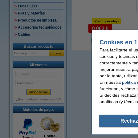
Luces LED
Pilas y baterías
Productos de limpieza
Precio por etiqu
Accesorios tecnológicos
0,003 €
Cables
Cookies en 1
6
Buscar producto
Para facilitarte el 
Buscar
cookies y técnicas 
correctamente y ta
Mi cuenta
mejorar nuestra pá
por lo tanto, utiliz
En nuestra
política
funcionan, y cómo c
Si decides rechazar
¿Has olvidado la contraseña?
analíticas (y técnica
Métodos de pago:
Rechaz
Contra-
Paypal