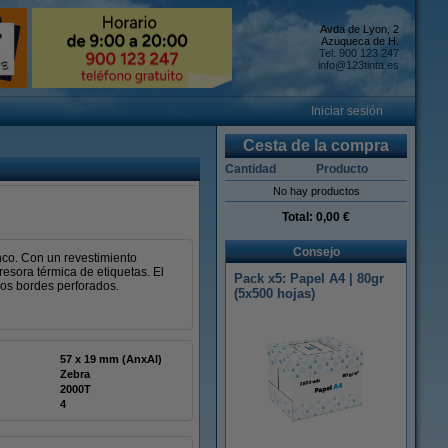
Avda de Lyon, 2
Azuqueca de H.
Tel: 900 123 247
info@123tinta.es
Iniciar sesión
Cesta de la compra
Cantidad
Producto
No hay productos
Total:
0,00 €
Consejo
nco. Con un revestimiento
esora térmica de etiquetas. El
Pack x5: Papel A4 | 80gr
los bordes perforados.
(5x500 hojas)
57 x 19 mm (AnxAl)
Zebra
2000T
4