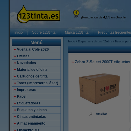
¡Puntuación de
4,1/5
en Google!
Inicio
Sobre 123tinta
Marca 123tinta
Preguntas frecuente
Inicio
Etiquetas y cintas
Zebra
Buscar por 
Menú
Vuelta al Cole 2026
Ofertas
Zebra Z-Select 2000T etiquetas 
Novedades
Material de oficina
Cartuchos de tinta
Toner (impresoras láser)
Impresoras
Papel
Etiquetadoras
Etiquetas y cintas
Ampliar
Cintas entintadas
Almacenamiento
Filamento 3D