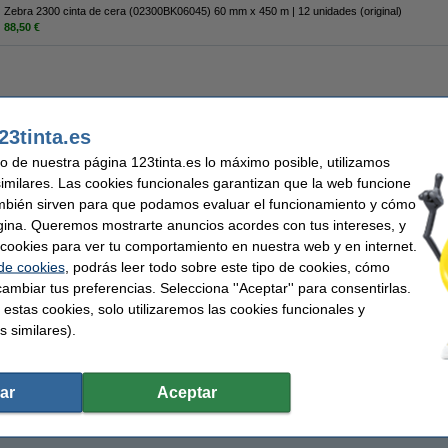
Zebra 2300 cinta de cera (02300BK06045) 60 mm x 450 m | 12 unidades (original)
88,50 €
82,50 €
23tinta.es
8,18 € Excl. 21% IVA
uso de nuestra página 123tinta.es lo máximo posible, utilizamos
similares. Las cookies funcionales garantizan que la web funcione
mbién sirven para que podamos evaluar el funcionamiento y cómo
gina. Queremos mostrarte anuncios acordes con tus intereses, y
ar cookies para ver tu comportamiento en nuestra web y en internet.
 de cookies
, podrás leer todo sobre este tipo de cookies, cómo
ambiar tus preferencias. Selecciona ''Aceptar'' para consentirlas.
 estas cookies, solo utilizaremos las cookies funcionales y
s similares).
ar
Aceptar