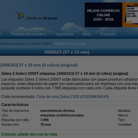
¡Recibe en
24 horas
!
s
Trabaja con nosotros
Opiniones
Blog
Contacto
referencia etiqueta
Z-Select 2000T
3006323 (57 x 19 mm)
3006323 (57 x 19 mm)
(3006323) 57 x 19 mm (4 rollos) (original)
Zebra Z-Select 2000T etiquetas (3006323) 57 x 19 mm (4 rollos) (original)
Las etiquetas Zebra Z-Select 2000T están fabricadas con papel premium ultrabla
especial, estas etiquetas de papel son adecuadas para ser impresas con una impr
paquete contiene 4 rollos con 7.995 etiquetas con cada uno. Cada etiqueta tiene 
Cinta recomendada:
Cinta de cera Zebra 2300 (02300BK06045)
Características
Tipo de impresora:
transferencia térmica
Medidas:
Uso:
etiquetas multifuncionales
Marca:
Etiquetas por rollo::
7.995
Tipo:
Núcleo mm:
76 mm
Cantidad:
Consejo: añade otra vez la cinta