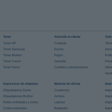
Toner
Atención al cliente
Sobr
Toner HP
Contacto
Térm
Toner Samsung
Envíos
Decl
Toner Brother
Pagos
Polít
Toner Canon
Garantía
Priv
Toner Xerox
Cambios y devoluciones
Site
Ayu
Impresoras de etiquetas
Material de oficina
Impr
Etiquetadoras Dymo
Cuadernos
Impre
Etiquetadoras Brother
Archivo
Impr
Rollos entintados y cintas
Lapices
Impre
Cintas entintadas
Boligrafos
Impr