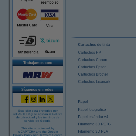
reembolso
Master Card
Visa
Cartuchos de tinta
Bizum
Transferencia
Cartuchos HP
Cartuchos Canon
Trabajamos con:
Cartuchos Epson
Cartuchos Brother
Cartuchos Lexmark
Síguenos en redes:
Papel
Papel fotográfico
Este sitio está protegido por
reCAPTCHA y se aplican la
Política
Papel estándar A4
de privacidad
y los
términos de
servicio de Google
.
Filamento 3D PETG
This site is protected by
Filamento 3D PLA
reCAPTCHA and the Google
Privacy Policy
and
Terms of Service