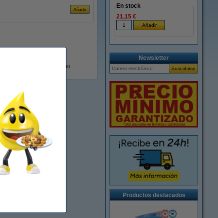
En stock
21,15 €
Newsletter
En almacén externo
Productos destacados