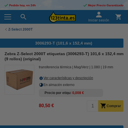
Pedido hoy, en 24h
Mejor Precio Garantizado
Iniciar sesión
Z-Select 2000T
3006293-T (101,6 x 152,4 mm)
Zebra Z-Select 2000T etiquetas (3006293-T) 101,6 x 152,4 mm
(9 rollos) (original)
transferencia térmica
Mag/Verz
1.080
19 mm
Ver características y descripción
En almacén externo
Precio por etiqu
0,008 €
80,50 €
Comprar