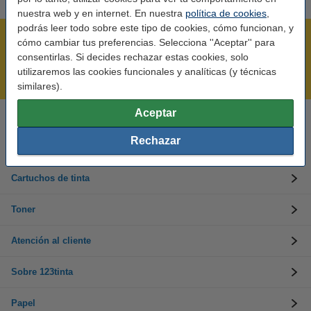
nuestra web y en internet. En nuestra
política de cookies
,
podrás leer todo sobre este tipo de cookies, cómo funcionan, y
Rápido y sencillo
cómo cambiar tus preferencias. Selecciona ''Aceptar'' para
consentirlas. Si decides rechazar estas cookies, solo
¡Recibe en 24 horas!
utilizaremos las cookies funcionales y analíticas (y técnicas
Mejor Precio Garantizado
similares).
Aceptar
Llámanos al 900 123 247
En días laborables de 09:00 a 20:00.
Rechazar
Cartuchos de tinta
Toner
Atención al cliente
Sobre 123tinta
Papel