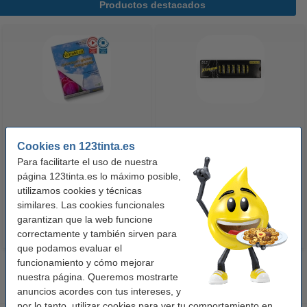
Productos destacados
123tinta Papel fotográfico
123tinta Pilas Alcalinas Xtreme
Cookies en 123tinta.es
Premium Glossy brillo alto | 10 x
Power AA - LR06 - MN1500 - 24
Para facilitarte el uso de nuestra
15 cm | 260g | 100 hojas
unidades
página 123tinta.es lo máximo posible,
10,50 €
14,50 €
Incl. 21% IVA
Incl. 21% IVA
utilizamos cookies y técnicas
similares. Las cookies funcionales
garantizan que la web funcione
correctamente y también sirven para
que podamos evaluar el
funcionamiento y cómo mejorar
nuestra página. Queremos mostrarte
anuncios acordes con tus intereses, y
por lo tanto, utilizar cookies para ver tu comportamiento en