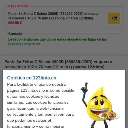
Pack ahorro
Pack: 3x Zebra Z-Select 2000D (880239-076D) etiquetas
removibles 102 x 76 mm (12 rollos) (marca 123tinta)
680,50 €
Consejo
Le recomendamos que utilice estas etiquetas en lugar de las
etiquetas originales.
Pack: 3x Zebra Z-Select 2000D (880239-076D) etiquetas
removibles 102 x 76 mm (12 rollos) (marca 123tinta)
transferencia térmica directa
123tinta
Cookies en 123tinta.es
etiquetas removibles
930
Para facilitarte el uso de nuestra
página 123tinta.es lo máximo posible,
Ver características y descripción
utilizamos cookies y técnicas
En almacén externo
similares. Las cookies funcionales
Precio por etiqu
0,020 €
garantizan que la web funcione
correctamente y también sirven para
680,50 €
Comprar
que podamos evaluar el
funcionamiento y cómo mejorar