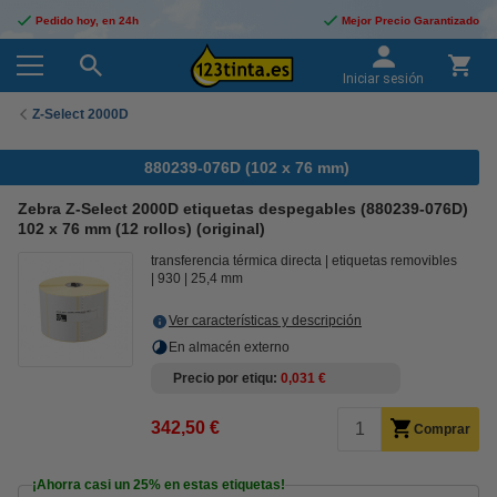
Pedido hoy, en 24h
Mejor Precio Garantizado
Iniciar sesión
Z-Select 2000D
880239-076D (102 x 76 mm)
Zebra Z-Select 2000D etiquetas despegables (880239-076D)
102 x 76 mm (12 rollos) (original)
transferencia térmica directa
etiquetas removibles
930
25,4 mm
Ver características y descripción
En almacén externo
Precio por etiqu
0,031 €
342,50 €
Comprar
¡Ahorra casi un
25%
en estas etiquetas!