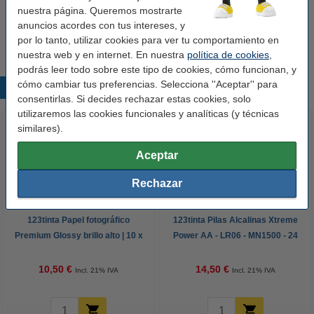
Consejo
nuestra página. Queremos mostrarte
Le recomendamos que compre estas etiquetas en lugar de las
anuncios acordes con tus intereses, y
etiquetas originales.
por lo tanto, utilizar cookies para ver tu comportamiento en
nuestra web y en internet. En nuestra
política de cookies
,
podrás leer todo sobre este tipo de cookies, cómo funcionan, y
cómo cambiar tus preferencias. Selecciona ''Aceptar'' para
Productos destacados
consentirlas. Si decides rechazar estas cookies, solo
utilizaremos las cookies funcionales y analíticas (y técnicas
similares).
Aceptar
Rechazar
123tinta Papel fotográfico
123tinta Pilas Alcalinas Xtreme
Premium Glossy brillo alto | 10 x
Power AA - LR06 - MN1500 - 24
15 cm | 260g | 100 hojas
unidades
10,50 €
14,50 €
Incl. 21% IVA
Incl. 21% IVA