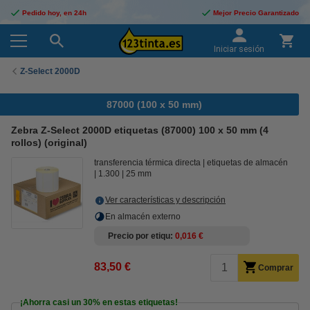
Pedido hoy, en 24h
Mejor Precio Garantizado
Iniciar sesión
Z-Select 2000D
87000 (100 x 50 mm)
Zebra Z-Select 2000D etiquetas (87000) 100 x 50 mm (4
rollos) (original)
transferencia térmica directa
etiquetas de almacén
1.300
25 mm
Ver características y descripción
En almacén externo
Precio por etiqu
0,016 €
83,50 €
Comprar
¡Ahorra casi un
30%
en estas etiquetas!