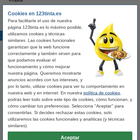
Propina
Le recomendamos que utilice estas etiquetas en lugar de las
etiquetas originales.
Cookies en 123tinta.es
Para facilitarte el uso de nuestra
página 123tinta.es lo máximo posible,
utilizamos cookies y técnicas
Productos destacados
similares. Las cookies funcionales
garantizan que la web funcione
correctamente y también sirven para
que podamos evaluar el
funcionamiento y cómo mejorar
nuestra página. Queremos mostrarte
anuncios acordes con tus intereses, y
por lo tanto, utilizar cookies para ver tu comportamiento en
nuestra web y en internet. En nuestra
política de cookies
,
123tinta Papel fotográfico
123tinta Pilas Alcalinas Xtreme
podrás leer todo sobre este tipo de cookies, cómo funcionan, y
Premium Glossy brillo alto | 10 x
Power AA - LR06 - MN1500 - 24
cómo cambiar tus preferencias. Selecciona ''Aceptar'' para
15 cm | 260g | 100 hojas
unidades
consentirlas. Si decides rechazar estas cookies, solo
10,50 €
14,50 €
Incl. 21% IVA
Incl. 21% IVA
utilizaremos las cookies funcionales y analíticas (y técnicas
similares).
Aceptar