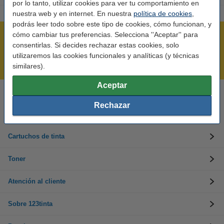
por lo tanto, utilizar cookies para ver tu comportamiento en
nuestra web y en internet. En nuestra
política de cookies
,
podrás leer todo sobre este tipo de cookies, cómo funcionan, y
cómo cambiar tus preferencias. Selecciona ''Aceptar'' para
Rápido y sencillo
consentirlas. Si decides rechazar estas cookies, solo
¡Recibe en 24 horas!
utilizaremos las cookies funcionales y analíticas (y técnicas
Mejor Precio Garantizado
similares).
Aceptar
Llámanos al 900 123 247
Rechazar
En días laborables de 09:00 a 20:00.
Cartuchos de tinta
Toner
Atención al cliente
Sobre 123tinta