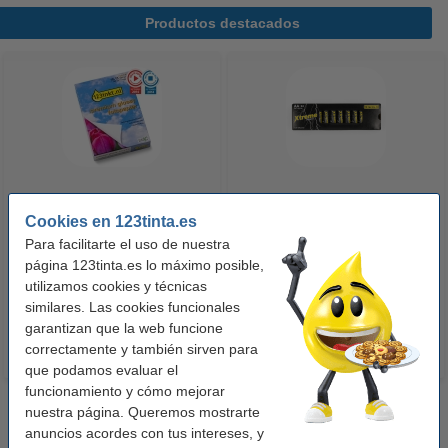
Productos destacados
123tinta Papel fotográfico
123tinta Pilas Alcalinas Xtreme
Cookies en 123tinta.es
Premium Glossy brillo alto | 10 x
Power AA - LR06 - MN1500 - 24
Para facilitarte el uso de nuestra
15 cm | 260g | 100 hojas
unidades
página 123tinta.es lo máximo posible,
10,50 €
14,50 €
utilizamos cookies y técnicas
Incl. 21% IVA
Incl. 21% IVA
similares. Las cookies funcionales
garantizan que la web funcione
correctamente y también sirven para
que podamos evaluar el
funcionamiento y cómo mejorar
nuestra página. Queremos mostrarte
anuncios acordes con tus intereses, y