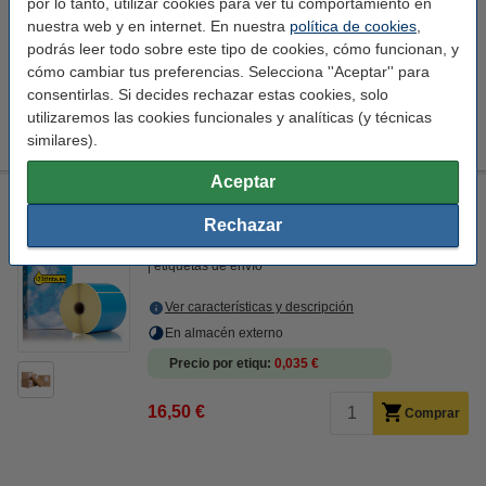
por lo tanto, utilizar cookies para ver tu comportamiento en
Ver características y descripción
nuestra web y en internet. En nuestra
política de cookies
,
En almacén externo
podrás leer todo sobre este tipo de cookies, cómo funcionan, y
cómo cambiar tus preferencias. Selecciona ''Aceptar'' para
Precio por etiqu
0,035 €
consentirlas. Si decides rechazar estas cookies, solo
utilizaremos las cookies funcionales y analíticas (y técnicas
16,50 €
Comprar
similares).
Aceptar
Marca 123tinta reemplaza a Zebra Z-Select 2000D (800264-
605) etiqueta azul 102 x 152 mm (1 rollo)
Rechazar
transferencia térmica directa
1
123tinta
etiquetas de envío
Ver características y descripción
En almacén externo
Precio por etiqu
0,035 €
16,50 €
Comprar