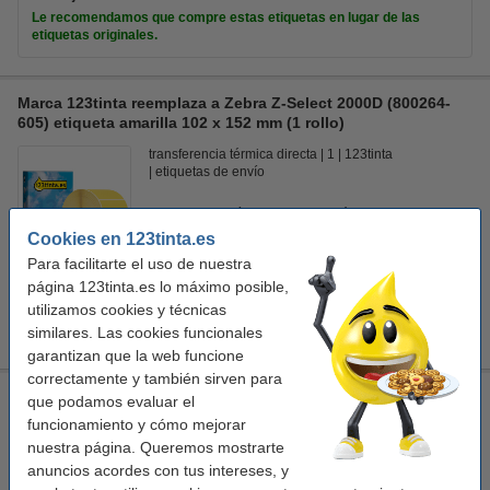
Le recomendamos que compre estas etiquetas en lugar de las
etiquetas originales.
Marca 123tinta reemplaza a Zebra Z-Select 2000D (800264-
605) etiqueta amarilla 102 x 152 mm (1 rollo)
transferencia térmica directa
1
123tinta
etiquetas de envío
Ver características y descripción
Cookies en 123tinta.es
En almacén externo
Para facilitarte el uso de nuestra
Precio por etiqu
0,035 €
página 123tinta.es lo máximo posible,
utilizamos cookies y técnicas
16,50 €
Comprar
similares. Las cookies funcionales
garantizan que la web funcione
correctamente y también sirven para
Marca 123tinta reemplaza a Zebra Z-Select 2000D (800264-
que podamos evaluar el
605) etiqueta roja 102 x 152 mm (1 rollo)
funcionamiento y cómo mejorar
nuestra página. Queremos mostrarte
transferencia térmica directa
1
123tinta
etiquetas de envío
anuncios acordes con tus intereses, y