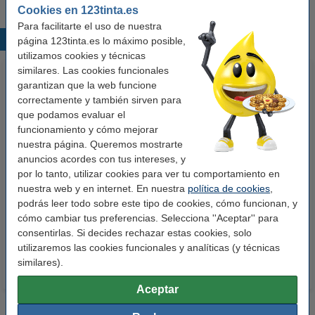
Cookies en 123tinta.es
Para facilitarte el uso de nuestra
Productos destacados
página 123tinta.es lo máximo posible,
utilizamos cookies y técnicas
similares. Las cookies funcionales
garantizan que la web funcione
correctamente y también sirven para
que podamos evaluar el
funcionamiento y cómo mejorar
nuestra página. Queremos mostrarte
anuncios acordes con tus intereses, y
123tinta Papel fotográfico
123tinta Pilas Alcalinas Xtreme
por lo tanto, utilizar cookies para ver tu comportamiento en
nuestra web y en internet. En nuestra
política de cookies
,
Premium Glossy brillo alto | 10 x
Power AA - LR06 - MN1500 - 24
podrás leer todo sobre este tipo de cookies, cómo funcionan, y
15 cm | 260g | 100 hojas
unidades
cómo cambiar tus preferencias. Selecciona ''Aceptar'' para
10,50 €
14,50 €
Incl. 21% IVA
Incl. 21% IVA
consentirlas. Si decides rechazar estas cookies, solo
utilizaremos las cookies funcionales y analíticas (y técnicas
similares).
Aceptar