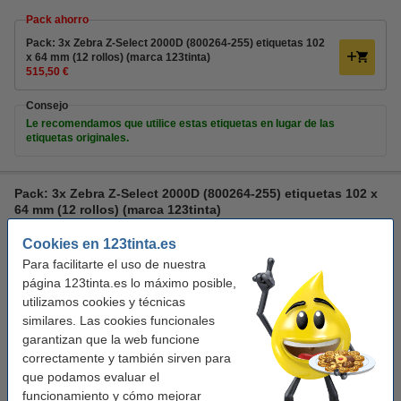
Pack ahorro
Pack: 3x Zebra Z-Select 2000D (800264-255) etiquetas 102
x 64 mm (12 rollos) (marca 123tinta)
515,50 €
Consejo
Le recomendamos que utilice estas etiquetas en lugar de las
etiquetas originales.
Pack: 3x Zebra Z-Select 2000D (800264-255) etiquetas 102 x
64 mm (12 rollos) (marca 123tinta)
transferencia térmica directa
123tinta
Cookies en 123tinta.es
etiquetas de almacén
1.100
Para facilitarte el uso de nuestra
página 123tinta.es lo máximo posible,
Ver características y descripción
utilizamos cookies y técnicas
En almacén externo
similares. Las cookies funcionales
Precio por etiqu
0,013 €
garantizan que la web funcione
correctamente y también sirven para
515,50 €
Comprar
que podamos evaluar el
funcionamiento y cómo mejorar