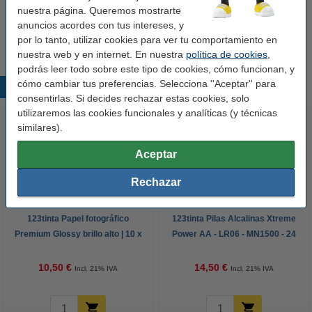
Consejo
nuestra página. Queremos mostrarte
Le recomendamos que compre estas etiquetas en lugar de las
anuncios acordes con tus intereses, y
etiquetas originales.
por lo tanto, utilizar cookies para ver tu comportamiento en
nuestra web y en internet. En nuestra
política de cookies
,
podrás leer todo sobre este tipo de cookies, cómo funcionan, y
cómo cambiar tus preferencias. Selecciona ''Aceptar'' para
Productos destacados
consentirlas. Si decides rechazar estas cookies, solo
utilizaremos las cookies funcionales y analíticas (y técnicas
similares).
Aceptar
Rechazar
123tinta Papel fotográfico
123tinta Pilas Alcalinas Xtreme
Premium Glossy brillo alto | 10 x
Power AA - LR06 - MN1500 - 24
15 cm | 260g | 100 hojas
unidades
10,50 €
14,50 €
Incl. 21% IVA
Incl. 21% IVA