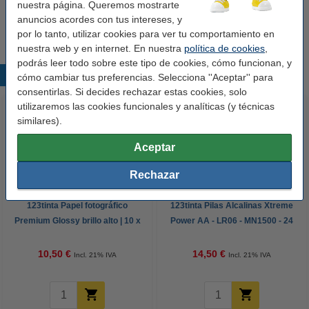
nuestra página. Queremos mostrarte
Le recomendamos que compre estas etiquetas en lugar de las
anuncios acordes con tus intereses, y
etiquetas originales.
por lo tanto, utilizar cookies para ver tu comportamiento en
nuestra web y en internet. En nuestra
política de cookies
,
podrás leer todo sobre este tipo de cookies, cómo funcionan, y
Productos destacados
cómo cambiar tus preferencias. Selecciona ''Aceptar'' para
consentirlas. Si decides rechazar estas cookies, solo
utilizaremos las cookies funcionales y analíticas (y técnicas
similares).
Aceptar
Rechazar
123tinta Papel fotográfico
123tinta Pilas Alcalinas Xtreme
Premium Glossy brillo alto | 10 x
Power AA - LR06 - MN1500 - 24
15 cm | 260g | 100 hojas
unidades
10,50 €
14,50 €
Incl. 21% IVA
Incl. 21% IVA