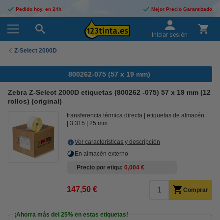
Pedido hoy, en 24h
Mejor Precio Garantizado
Iniciar sesión
Z-Select 2000D
800262-075 (57 x 19 mm)
Zebra Z-Select 2000D etiquetas (800262 -075) 57 x 19 mm (12
rollos) (original)
transferencia térmica directa
etiquetas de almacén
3.315
25 mm
Ver características y descripción
En almacén externo
Precio por etiqu
0,004 €
147,50 €
Comprar
¡Ahorra más del
25%
en estas etiquetas!