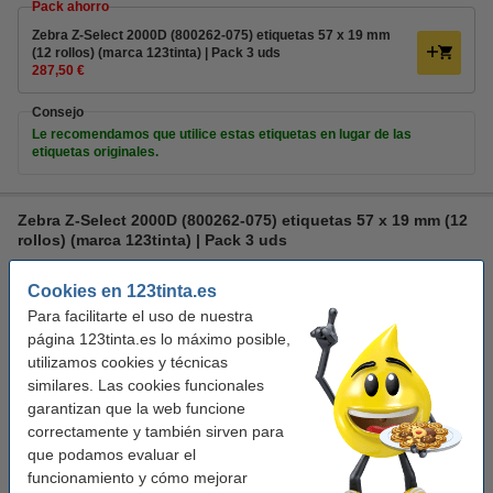
Pack ahorro
Zebra Z-Select 2000D (800262-075) etiquetas 57 x 19 mm
(12 rollos) (marca 123tinta) | Pack 3 uds
287,50 €
Consejo
Le recomendamos que utilice estas etiquetas en lugar de las
etiquetas originales.
Zebra Z-Select 2000D (800262-075) etiquetas 57 x 19 mm (12
rollos) (marca 123tinta) | Pack 3 uds
transferencia térmica directa
123tinta
Cookies en 123tinta.es
etiquetas de almacén
3.315
Para facilitarte el uso de nuestra
Ver características y descripción
página 123tinta.es lo máximo posible,
En almacén externo
utilizamos cookies y técnicas
similares. Las cookies funcionales
Precio por etiqu
0,002 €
garantizan que la web funcione
correctamente y también sirven para
287,50 €
Comprar
que podamos evaluar el
funcionamiento y cómo mejorar
Consejo