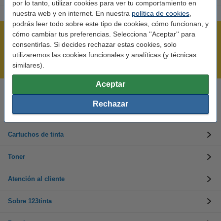
por lo tanto, utilizar cookies para ver tu comportamiento en
nuestra web y en internet. En nuestra
política de cookies
,
podrás leer todo sobre este tipo de cookies, cómo funcionan, y
cómo cambiar tus preferencias. Selecciona ''Aceptar'' para
Rápido y sencillo
consentirlas. Si decides rechazar estas cookies, solo
¡Recibe en 24 horas!
utilizaremos las cookies funcionales y analíticas (y técnicas
Mejor Precio Garantizado
similares).
Aceptar
Llámanos al 900 123 247
Rechazar
En días laborables de 09:00 a 20:00.
Cartuchos de tinta
Toner
Atención al cliente
Sobre 123tinta