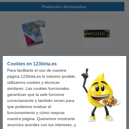
Productos destacados
123tinta Papel fotográfico
123tinta Pilas Alcalinas Xtreme
Cookies en 123tinta.es
Premium Glossy brillo alto | 10 x
Power AA - LR06 - MN1500 - 24
Para facilitarte el uso de nuestra
15 cm | 260g | 100 hojas
unidades
página 123tinta.es lo máximo posible,
10,50 €
14,50 €
utilizamos cookies y técnicas
Incl. 21% IVA
Incl. 21% IVA
similares. Las cookies funcionales
garantizan que la web funcione
correctamente y también sirven para
que podamos evaluar el
funcionamiento y cómo mejorar
nuestra página. Queremos mostrarte
anuncios acordes con tus intereses, y