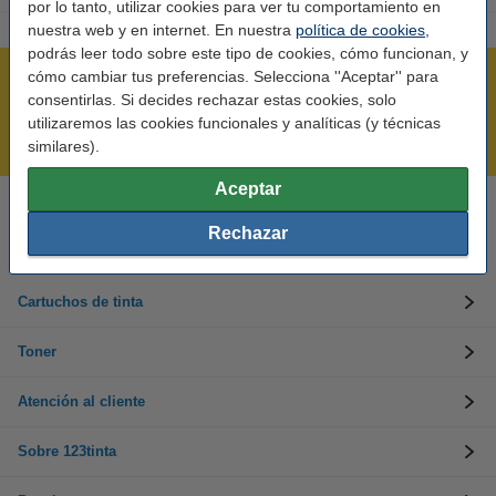
por lo tanto, utilizar cookies para ver tu comportamiento en
nuestra web y en internet. En nuestra
política de cookies
,
podrás leer todo sobre este tipo de cookies, cómo funcionan, y
cómo cambiar tus preferencias. Selecciona ''Aceptar'' para
Rápido y sencillo
consentirlas. Si decides rechazar estas cookies, solo
¡Recibe en 24 horas!
utilizaremos las cookies funcionales y analíticas (y técnicas
Mejor Precio Garantizado
similares).
Aceptar
Llámanos al 900 123 247
Rechazar
En días laborables de 09:00 a 20:00.
Cartuchos de tinta
Toner
Atención al cliente
Sobre 123tinta