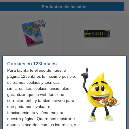
Productos destacados
123tinta Papel fotográfico
123tinta Pilas Alcalinas Xtreme
Cookies en 123tinta.es
Premium Glossy brillo alto | 10 x
Power AA - LR06 - MN1500 - 24
Para facilitarte el uso de nuestra
15 cm | 260g | 100 hojas
unidades
página 123tinta.es lo máximo posible,
10,50 €
14,50 €
utilizamos cookies y técnicas
Incl. 21% IVA
Incl. 21% IVA
similares. Las cookies funcionales
garantizan que la web funcione
correctamente y también sirven para
que podamos evaluar el
funcionamiento y cómo mejorar
nuestra página. Queremos mostrarte
anuncios acordes con tus intereses, y