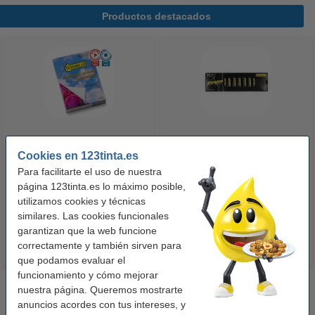
Productos destacados
123tinta Papel fotográfico
123tinta Pilas Alcalinas Xtreme
Cookies en 123tinta.es
Premium Glossy brillo alto | 10 x
Power AA - LR06 - MN1500 - 24
Para facilitarte el uso de nuestra
15 cm | 260g | 100 hojas
unidades
página 123tinta.es lo máximo posible,
10,50 €
14,50 €
utilizamos cookies y técnicas
Incl. 21% IVA
Incl. 21% IVA
similares. Las cookies funcionales
garantizan que la web funcione
correctamente y también sirven para
que podamos evaluar el
funcionamiento y cómo mejorar
nuestra página. Queremos mostrarte
anuncios acordes con tus intereses, y