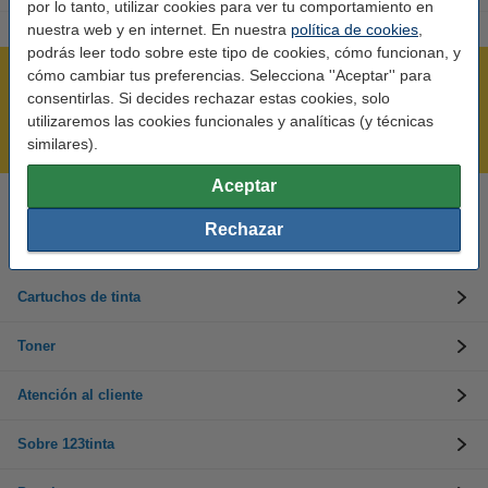
por lo tanto, utilizar cookies para ver tu comportamiento en
nuestra web y en internet. En nuestra
política de cookies
,
podrás leer todo sobre este tipo de cookies, cómo funcionan, y
cómo cambiar tus preferencias. Selecciona ''Aceptar'' para
Rápido y sencillo
consentirlas. Si decides rechazar estas cookies, solo
¡Recibe en 24 horas!
utilizaremos las cookies funcionales y analíticas (y técnicas
Mejor Precio Garantizado
similares).
Aceptar
Llámanos al 900 123 247
Rechazar
En días laborables de 09:00 a 20:00.
Cartuchos de tinta
Toner
Atención al cliente
Sobre 123tinta