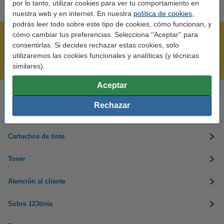
por lo tanto, utilizar cookies para ver tu comportamiento en
nuestra web y en internet. En nuestra
política de cookies
,
podrás leer todo sobre este tipo de cookies, cómo funcionan, y
cómo cambiar tus preferencias. Selecciona ''Aceptar'' para
Rápido y sencillo
consentirlas. Si decides rechazar estas cookies, solo
¡Recibe en 24 horas!
utilizaremos las cookies funcionales y analíticas (y técnicas
Mejor Precio Garantizado
similares).
Aceptar
Llámanos al 900 123 247
Rechazar
En días laborables de 09:00 a 20:00.
Cartuchos de tinta
Toner
Atención al cliente
Sobre 123tinta