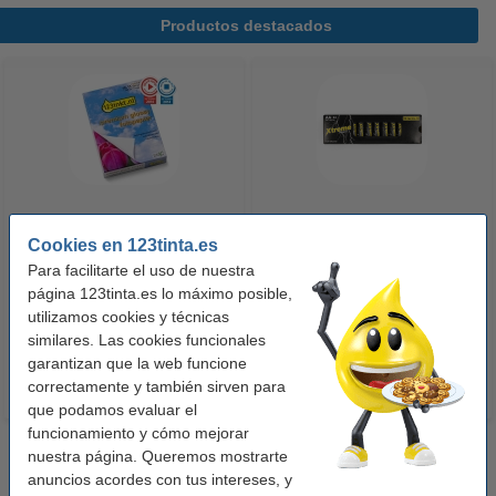
Productos destacados
123tinta Papel fotográfico
123tinta Pilas Alcalinas Xtreme
Cookies en 123tinta.es
Premium Glossy brillo alto | 10 x
Power AA - LR06 - MN1500 - 24
Para facilitarte el uso de nuestra
15 cm | 260g | 100 hojas
unidades
página 123tinta.es lo máximo posible,
10,50 €
14,50 €
utilizamos cookies y técnicas
Incl. 21% IVA
Incl. 21% IVA
similares. Las cookies funcionales
garantizan que la web funcione
correctamente y también sirven para
que podamos evaluar el
funcionamiento y cómo mejorar
nuestra página. Queremos mostrarte
anuncios acordes con tus intereses, y