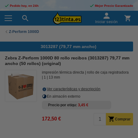
Pedido hoy, en 24h
Mejor Precio Garantizado
Iniciar sesión
Z-Perform 1000D
3013287 (79,77 mm ancho)
Zebra Z-Perform 1000D 80 rollo recibos (3013287) 79,77 mm
ancho (50 rollos) (original)
impresión térmica directa
rollo de caja registradora
1
13 mm
Ver características y descripción
En almacén externo
Precio por etiqu
3,45 €
172,50 €
Comprar