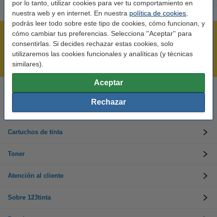
por lo tanto, utilizar cookies para ver tu comportamiento en
nuestra web y en internet. En nuestra
política de cookies
,
podrás leer todo sobre este tipo de cookies, cómo funcionan, y
cómo cambiar tus preferencias. Selecciona ''Aceptar'' para
Rápido y sencillo
consentirlas. Si decides rechazar estas cookies, solo
¡Recibe en 24 horas!
utilizaremos las cookies funcionales y analíticas (y técnicas
Mejor Precio Garantizado
similares).
Aceptar
Llámanos al 900 123 247
Rechazar
En días laborables de 09:00 a 20:00.
Cartuchos de tinta
Toner
Atención al cliente
Sobre 123tinta