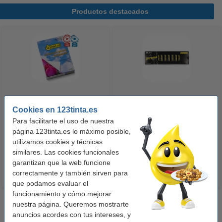
Productos destacados
123tinta Papel fotográfico
123tinta Pilas Alcalinas Xtreme
Cookies en 123tinta.es
Premium Glossy brillo alto | 10 x
Power AA - LR06 - MN1500 - 24
Para facilitarte el uso de nuestra
15 cm | 260g | 100 hojas
unidades
página 123tinta.es lo máximo posible,
10,50 €
14,50 €
utilizamos cookies y técnicas
Incl. 21% IVA
Incl. 21% IVA
similares. Las cookies funcionales
garantizan que la web funcione
correctamente y también sirven para
que podamos evaluar el
funcionamiento y cómo mejorar
nuestra página. Queremos mostrarte
anuncios acordes con tus intereses, y