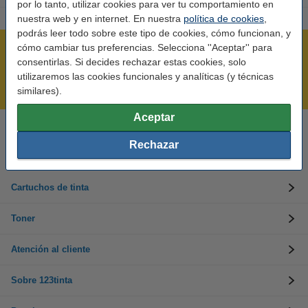
por lo tanto, utilizar cookies para ver tu comportamiento en
nuestra web y en internet. En nuestra
política de cookies
,
podrás leer todo sobre este tipo de cookies, cómo funcionan, y
cómo cambiar tus preferencias. Selecciona ''Aceptar'' para
Rápido y sencillo
consentirlas. Si decides rechazar estas cookies, solo
¡Recibe en 24 horas!
utilizaremos las cookies funcionales y analíticas (y técnicas
Mejor Precio Garantizado
similares).
Aceptar
Llámanos al 900 123 247
Rechazar
En días laborables de 09:00 a 20:00.
Cartuchos de tinta
Toner
Atención al cliente
Sobre 123tinta