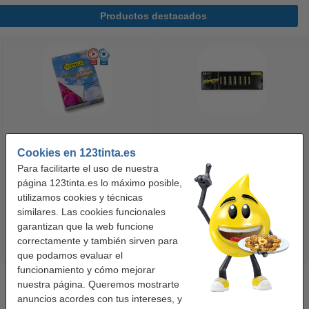
Productos destacados
123tinta Papel fotográfico
123tinta Pilas Alcalinas Xtreme
Cookies en 123tinta.es
Premium Glossy brillo alto | 10 x
Power AA - LR06 - MN1500 - 24
Para facilitarte el uso de nuestra
15 cm | 260g | 100 hojas
unidades
página 123tinta.es lo máximo posible,
10,50 €
14,50 €
utilizamos cookies y técnicas
Incl. 21% IVA
Incl. 21% IVA
similares. Las cookies funcionales
garantizan que la web funcione
correctamente y también sirven para
que podamos evaluar el
funcionamiento y cómo mejorar
nuestra página. Queremos mostrarte
anuncios acordes con tus intereses, y