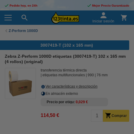
Pedido hoy, en 24h
Mejor Precio Garantizado
Iniciar sesión
Z-Perform 1000D
3007419-T (102 x 165 mm)
Zebra Z-Perform 1000D etiquetas (3007419-T) 102 x 165 mm
(4 rollos) (original)
transferencia térmica directa
etiquetas multifuncionales
990
76 mm
Ver características y descripción
En almacén externo
Precio por etiqu
0,029 €
114,50 €
Comprar