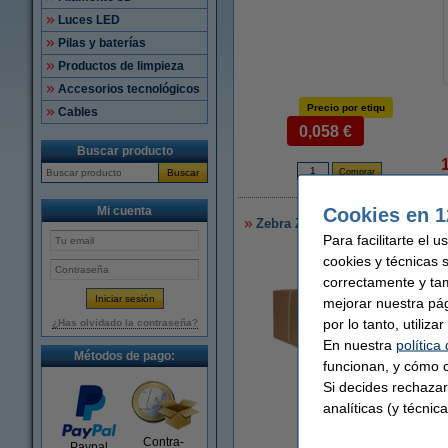
Luces LED
Pilas y baterías
Productos de limpieza
Accesorios tecnológicos
Precio por etiqu
Cables
0,058 €
Buscar producto
Buscar
8
Cookies en 1
Mi cuenta
Zebra Z-Perform 1000D (3005281
Para facilitarte el 
cookies y técnicas 
correctamente y ta
mejorar nuestra pá
por lo tanto, utiliz
¿Has olvidado la contraseña?
En nuestra
política
Métodos de pago:
funcionan, y cómo c
Si decides rechazar
Ampliar
analíticas (y técnica
Contra-
Paypal