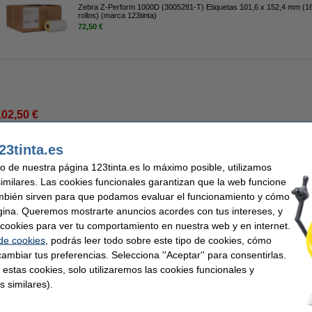
Zebra Z-Perform 1000D (3005281-T) Etiquetas 101,6 x 152,4 mm (1
rollos) (marca 123tinta)
72,50 €
102,50 €
4,71 € Excl. 21% IVA
23tinta.es
-T) Etiquetas 101,6 x 152,4 mm (16 rollos) (marca 123tinta)
uso de nuestra página 123tinta.es lo máximo posible, utilizamos
Descripción
similares. Las cookies funcionales garantizan que la web funcione
¡Ahorra casi un
30%
en estas etiquetas!
mbién sirven para que podamos evaluar el funcionamiento y cómo
Etiqueta Zebra 1000D compatible con la marca de 123tinta (3005281-T) 101,6 x 1
gina. Queremos mostrarte anuncios acordes con tus intereses, y
¡¡Notarás la diferencia!!
ar cookies para ver tu comportamiento en nuestra web y en internet.
Este producto marca 123tinta incluye garantía del 100%. 1-2-3 ¡sin preocupaciones!
 de cookies
, podrás leer todo sobre este tipo de cookies, cómo
Características
ambiar tus preferencias. Selecciona ''Aceptar'' para consentirlas.
Tipo de impresora:
transferencia térmica directa
Medidas:
 estas cookies, solo utilizaremos las cookies funcionales y
s similares).
Uso:
etiquetas multifuncionales
Marca:
Etiquetas por rollo::
110
Tipo:
Núcleo rollo:
19 mm
Cantidad: