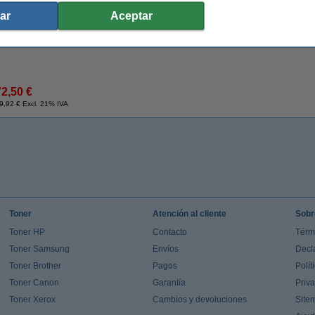
ar
Aceptar
Consejo
Le recomendamos que compre estas etiquetas en lugar de las etiquetas origin
72,50 €
9,92 € Excl. 21% IVA
Toner
Atención al cliente
Sobr
Toner HP
Contacto
Térm
Toner Samsung
Envíos
Decl
Toner Brother
Pagos
Polít
Toner Canon
Garantía
Priv
Toner Xerox
Cambios y devoluciones
Site