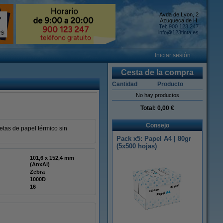
Avda de Lyon, 2
Azuqueca de H.
Tel: 900 123 247
info@123tinta.es
Iniciar sesión
Cesta de la compra
Cantidad
Producto
No hay productos
Total:
0,00 €
Consejo
etas de papel térmico sin
Pack x5: Papel A4 | 80gr
(5x500 hojas)
101,6 x 152,4 mm
(AnxAl)
Zebra
1000D
16