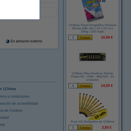
ales.
123tinta Papel fotográfico Premium
Glossy brillo alto | 10 x 15 cm |
260g | 100 hojas
10,50 €
En almacén externo
123tinta Pilas Alcalinas Xtreme
Power AA - LR06 - MN1500 - 24
unidades
14,50 €
e 123tinta
inos y condiciones
aración de accesibilidad
ica de Cookies
acidad
Pack 10x Bolígrafos de 123tinta
map
3,50 €