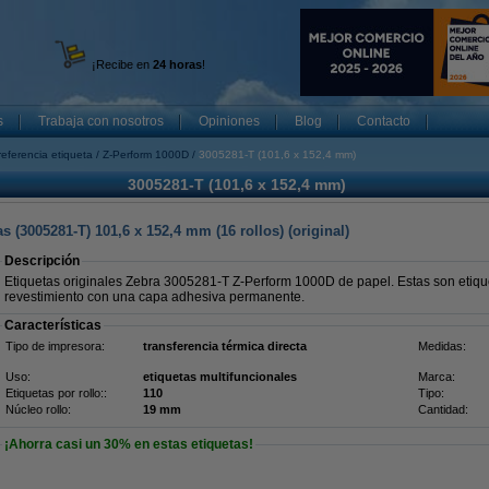
¡Recibe en
24 horas
!
s
Trabaja con nosotros
Opiniones
Blog
Contacto
referencia etiqueta
Z-Perform 1000D
3005281-T (101,6 x 152,4 mm)
3005281-T (101,6 x 152,4 mm)
 (3005281-T) 101,6 x 152,4 mm (16 rollos) (original)
Descripción
Etiquetas originales Zebra 3005281-T Z-Perform 1000D de papel. Estas son etiqu
revestimiento con una capa adhesiva permanente.
Características
Tipo de impresora:
transferencia térmica directa
Medidas:
Uso:
etiquetas multifuncionales
Marca:
Etiquetas por rollo::
110
Tipo:
Núcleo rollo:
19 mm
Cantidad:
¡Ahorra casi un
30%
en estas etiquetas!