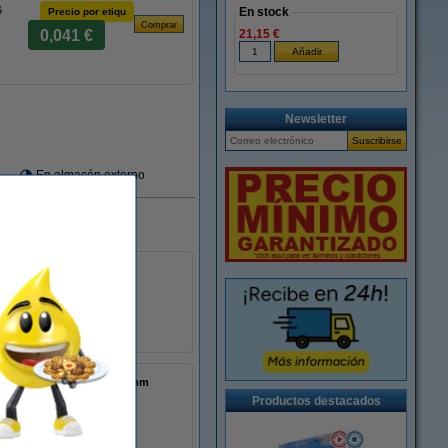
6
En stock
Precio por etiqu
0,041 €
21,15 €
Newsletter
En almacén externo
52,4 mm (16 rollos).
101,6 x 152,4 mm
(AnxAl)
Productos destacados
123tinta
1000D
16