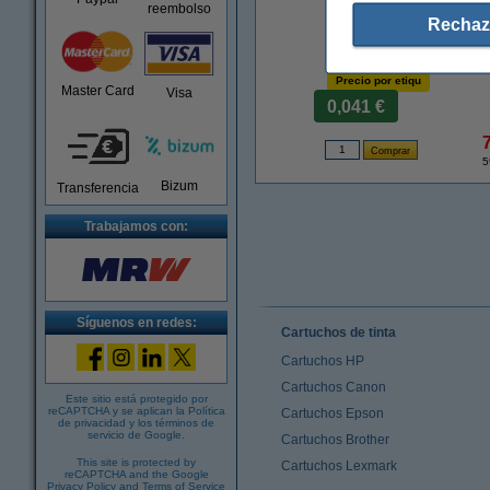
reembolso
Rechaz
Precio por etiqu
Master Card
Visa
0,041 €
5
Bizum
Transferencia
Trabajamos con:
Síguenos en redes:
Cartuchos de tinta
Cartuchos HP
Cartuchos Canon
Este sitio está protegido por
reCAPTCHA y se aplican la
Política
Cartuchos Epson
de privacidad
y los
términos de
servicio de Google
.
Cartuchos Brother
This site is protected by
Cartuchos Lexmark
reCAPTCHA and the Google
Privacy Policy
and
Terms of Service