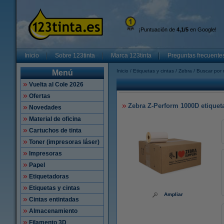
¡Puntuación de
4,1/5
en Google!
Inicio
Sobre 123tinta
Marca 123tinta
Preguntas frecuente
Inicio
Etiquetas y cintas
Zebra
Buscar por 
Menú
Vuelta al Cole 2026
Ofertas
Zebra Z-Perform 1000D etiquetas
Novedades
Material de oficina
Cartuchos de tinta
Toner (impresoras láser)
Impresoras
Papel
Etiquetadoras
Etiquetas y cintas
Ampliar
Cintas entintadas
Almacenamiento
Filamento 3D