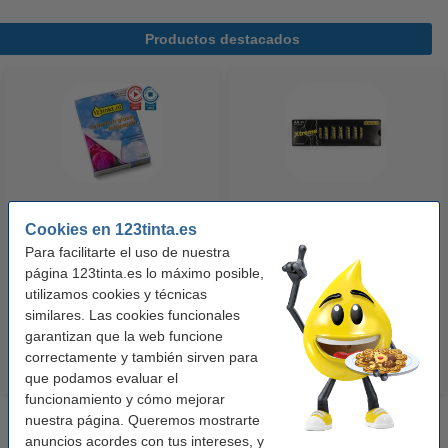
Productos destacados
Cookies en 123tinta.es
123tinta Papel fotográfico
123tinta Pilas Alcalinas Xtreme
Premium Glossy brillo alto | 10 x
Power AA - LR06 - MN1500 - 24
Para facilitarte el uso de nuestra
página 123tinta.es lo máximo posible,
15 cm | 260g | 100 hojas
unidades
utilizamos cookies y técnicas
10,50 €
14,50 €
Incl. 21% IVA
Incl. 21% IVA
similares. Las cookies funcionales
garantizan que la web funcione
correctamente y también sirven para
que podamos evaluar el
funcionamiento y cómo mejorar
nuestra página. Queremos mostrarte
anuncios acordes con tus intereses, y