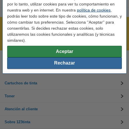
por lo tanto, utilizar cookies para ver tu comportamiento en
nuestra web y en internet. En nuestra
política de cookies
,
podrás leer todo sobre este tipo de cookies, cómo funcionan, y
cómo cambiar tus preferencias. Selecciona ''Aceptar'' para
Rápido y sencillo
consentirlas. Si decides rechazar estas cookies, solo
¡Recibe en 24 horas!
utilizaremos las cookies funcionales y analíticas (y técnicas
similares).
Mejor Precio Garantizado
Aceptar
Llámanos al 900 123 247
Rechazar
En días laborables de 09:00 a 20:00.
Cartuchos de tinta
Toner
Atención al cliente
Sobre 123tinta