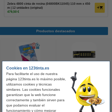
Zebra 4800 cinta de resina (04800BK11045) 110 mm x 450
m | 12 unidades (original)
479,50 €
Productos destacados
Cookies en 123tinta.es
Para facilitarte el uso de nuestra
123tinta Papel fotográfico
123tinta Pilas Alcalinas Xtreme
página 123tinta.es lo máximo posible,
Premium Glossy brillo alto | 10 x
Power AA - LR06 - MN1500 - 24
utilizamos cookies y técnicas
similares. Las cookies funcionales
15 cm | 260g | 100 hojas
unidades
garantizan que la web funcione
10,50 €
14,50 €
Incl. 21% IVA
Incl. 21% IVA
correctamente y también sirven para
que podamos evaluar el
funcionamiento y cómo mejorar