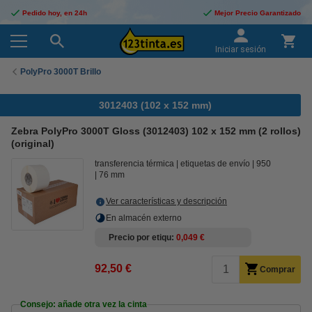
Pedido hoy, en 24h
Mejor Precio Garantizado
Iniciar sesión
PolyPro 3000T Brillo
3012403 (102 x 152 mm)
Zebra PolyPro 3000T Gloss (3012403) 102 x 152 mm (2 rollos)
(original)
transferencia térmica
etiquetas de envío
950
76 mm
Ver características y descripción
En almacén externo
Precio por etiqu
0,049 €
92,50 €
Comprar
Consejo: añade otra vez la cinta