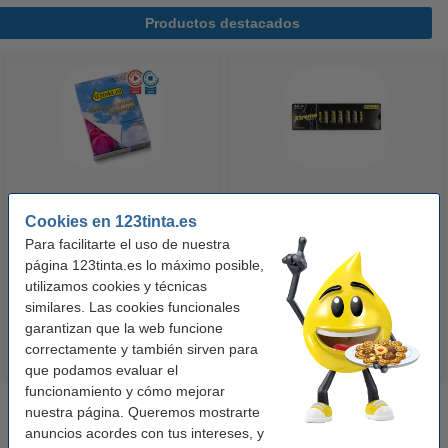
Productos destacados
123tinta Papel fotográfico
123tinta Pilas Alcalinas Xtreme
Cookies en 123tinta.es
Premium Glossy brillo alto | 10 x
Power AA - LR06 - MN1500 - 24
Para facilitarte el uso de nuestra
15 cm | 260g | 100 hojas
unidades
página 123tinta.es lo máximo posible,
10,50 €
14,50 €
utilizamos cookies y técnicas
Incl. 21% IVA
Incl. 21% IVA
similares. Las cookies funcionales
garantizan que la web funcione
correctamente y también sirven para
que podamos evaluar el
funcionamiento y cómo mejorar
nuestra página. Queremos mostrarte
anuncios acordes con tus intereses, y