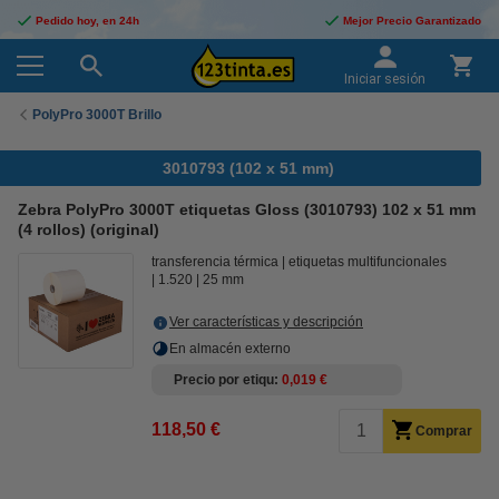
Pedido hoy, en 24h
Mejor Precio Garantizado
Iniciar sesión
PolyPro 3000T Brillo
3010793 (102 x 51 mm)
Zebra PolyPro 3000T etiquetas Gloss (3010793) 102 x 51 mm
(4 rollos) (original)
transferencia térmica
etiquetas multifuncionales
1.520
25 mm
Ver características y descripción
En almacén externo
Precio por etiqu
0,019 €
118,50 €
Comprar