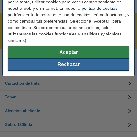
por lo tanto, utilizar cookies para ver tu comportamiento en
nuestra web y en internet. En nuestra
política de cookies
,
podrás leer todo sobre este tipo de cookies, cómo funcionan, y
cómo cambiar tus preferencias. Selecciona ''Aceptar'' para
Rápido y sencillo
consentirlas. Si decides rechazar estas cookies, solo
¡Recibe en 24 horas!
utilizaremos las cookies funcionales y analíticas (y técnicas
Mejor Precio Garantizado
similares).
Aceptar
Llámanos al 900 123 247
Rechazar
En días laborables de 09:00 a 20:00.
Cartuchos de tinta
Toner
Atención al cliente
Sobre 123tinta