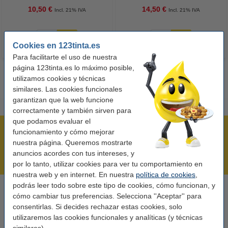
10,50 €
14,50 €
Incl. 21% IVA
Incl. 21% IVA
Cookies en 123tinta.es
Para facilitarte el uso de nuestra
página 123tinta.es lo máximo posible,
utilizamos cookies y técnicas
similares. Las cookies funcionales
garantizan que la web funcione
correctamente y también sirven para
que podamos evaluar el
Rápido y sencillo
funcionamiento y cómo mejorar
nuestra página. Queremos mostrarte
¡Recibe en 24 horas!
anuncios acordes con tus intereses, y
Mejor Precio Garantizado
por lo tanto, utilizar cookies para ver tu comportamiento en
nuestra web y en internet. En nuestra
política de cookies
,
podrás leer todo sobre este tipo de cookies, cómo funcionan, y
Llámanos al 900 123 247
cómo cambiar tus preferencias. Selecciona ''Aceptar'' para
En días laborables de 09:00 a 20:00.
consentirlas. Si decides rechazar estas cookies, solo
utilizaremos las cookies funcionales y analíticas (y técnicas