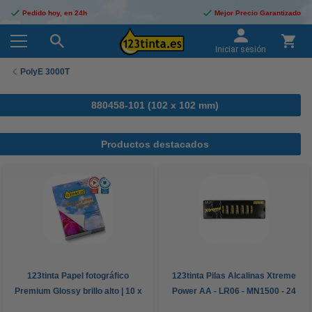
Pedido hoy, en 24h
Mejor Precio Garantizado
Iniciar sesión
PolyE 3000T
880458-101 (102 x 102 mm)
Productos destacados
123tinta Papel fotográfico
123tinta Pilas Alcalinas Xtreme
Premium Glossy brillo alto | 10 x
Power AA - LR06 - MN1500 - 24
15 cm | 260g | 100 hojas
unidades