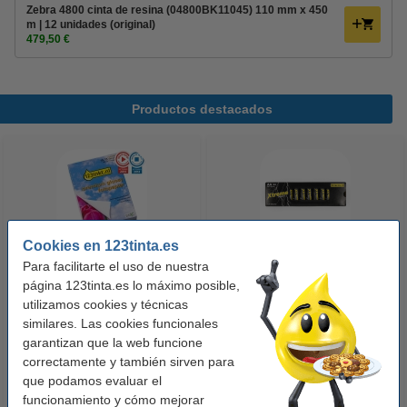
Zebra 4800 cinta de resina (04800BK11045) 110 mm x 450
m | 12 unidades (original)
479,50 €
Productos destacados
Cookies en 123tinta.es
Para facilitarte el uso de nuestra
123tinta Papel fotográfico
123tinta Pilas Alcalinas Xtreme
página 123tinta.es lo máximo posible,
Premium Glossy brillo alto | 10 x
Power AA - LR06 - MN1500 - 24
utilizamos cookies y técnicas
15 cm | 260g | 100 hojas
unidades
similares. Las cookies funcionales
garantizan que la web funcione
10,50 €
14,50 €
Incl. 21% IVA
Incl. 21% IVA
correctamente y también sirven para
que podamos evaluar el
funcionamiento y cómo mejorar