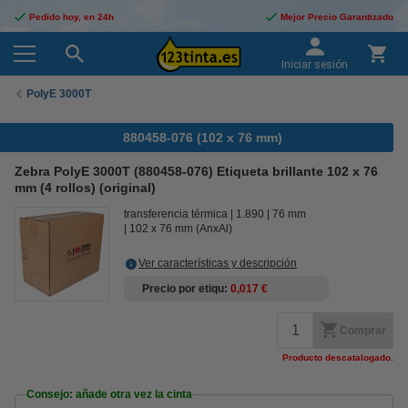
Pedido hoy, en 24h
Mejor Precio Garantizado
Iniciar sesión
PolyE 3000T
880458-076 (102 x 76 mm)
Zebra PolyE 3000T (880458-076) Etiqueta brillante 102 x 76
mm (4 rollos) (original)
transferencia térmica
1.890
76 mm
102 x 76 mm (AnxAl)
Ver características y descripción
Precio por etiqu
0,017 €
Comprar
Producto descatalogado.
Consejo: añade otra vez la cinta