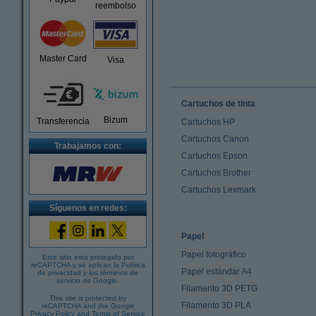
reembolso
Master Card
Visa
Cartuchos de tinta
Bizum
Transferencia
Cartuchos HP
Cartuchos Canon
Trabajamos con:
Cartuchos Epson
Cartuchos Brother
Cartuchos Lexmark
Síguenos en redes:
Papel
Papel fotográfico
Este sitio está protegido por
reCAPTCHA y se aplican la
Política
Papel estándar A4
de privacidad
y los
términos de
servicio de Google
.
Filamento 3D PETG
This site is protected by
Filamento 3D PLA
reCAPTCHA and the Google
Privacy Policy
and
Terms of Service