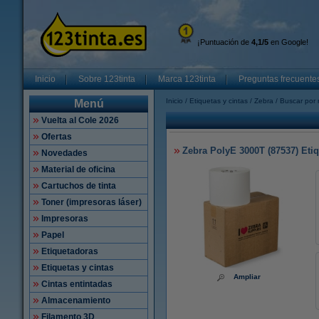
¡Puntuación de
4,1/5
en Google!
Inicio
Sobre 123tinta
Marca 123tinta
Preguntas frecuente
Inicio
Etiquetas y cintas
Zebra
Buscar por 
Menú
Vuelta al Cole 2026
Ofertas
Zebra PolyE 3000T (87537) Etiqu
Novedades
Material de oficina
Cartuchos de tinta
Toner (impresoras láser)
Impresoras
Papel
Etiquetadoras
Etiquetas y cintas
Ampliar
Cintas entintadas
Almacenamiento
Filamento 3D