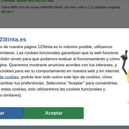
Consejo: añade otra vez la cinta
Zebra 4800 cinta de resina (04800BK15645) 156 mm x 450 m | 12 unidades (original)
697,50 €
23tinta.es
roducto descatalogado.
uso de nuestra página 123tinta.es lo máximo posible, utilizamos
similares. Las cookies funcionales garantizan que la web funcione
mbién sirven para que podamos evaluar el funcionamiento y cómo
gina. Queremos mostrarte anuncios acordes con tus intereses, y
ar cookies para ver tu comportamiento en nuestra web y en internet.
 de cookies
, podrás leer todo sobre este tipo de cookies, cómo
ambiar tus preferencias. Selecciona ''Aceptar'' para consentirlas.
 estas cookies, solo utilizaremos las cookies funcionales y
s similares).
ar
Aceptar