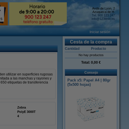
Avda de Lyon, 2
Azuqueca de H.
Tel: 900 123 247
info@123tinta.es
Iniciar sesión
Cesta de la compra
Cantidad
Producto
No hay productos
Total:
0,00 €
Consejo
en utilizar en superficies rugosas
limitada a las manchas y rayones y
Pack x5: Papel A4 | 80gr
 650 etiquetas de transferencia
(5x500 hojas)
Zebra
PolyE 3000T
4