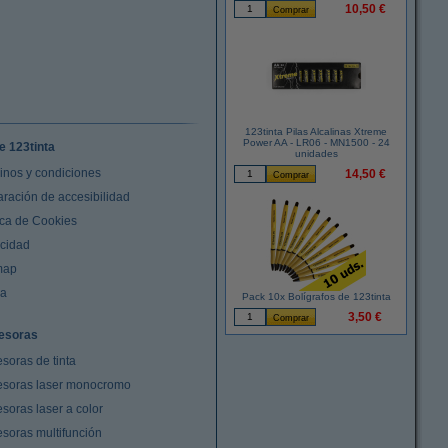
10,50 €
123tinta Pilas Alcalinas Xtreme
Power AA - LR06 - MN1500 - 24
e 123tinta
unidades
inos y condiciones
14,50 €
aración de accesibilidad
ica de Cookies
acidad
map
da
Pack 10x Bolígrafos de 123tinta
3,50 €
esoras
soras de tinta
esoras laser monocromo
soras laser a color
esoras multifunción