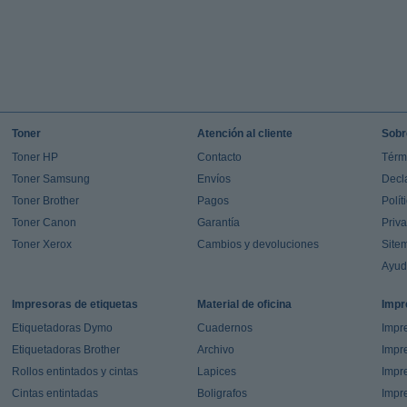
Toner
Atención al cliente
Sobr
Toner HP
Contacto
Térm
Toner Samsung
Envíos
Decl
Toner Brother
Pagos
Polít
Toner Canon
Garantía
Priv
Toner Xerox
Cambios y devoluciones
Site
Ayu
Impresoras de etiquetas
Material de oficina
Impr
Etiquetadoras Dymo
Cuadernos
Impre
Etiquetadoras Brother
Archivo
Impr
Rollos entintados y cintas
Lapices
Impre
Cintas entintadas
Boligrafos
Impr