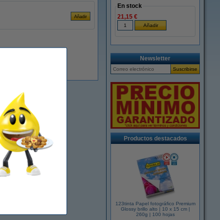
En stock
21,15 €
Newsletter
Productos destacados
123tinta Papel fotográfico Premium
Glossy brillo alto | 10 x 15 cm |
260g | 100 hojas