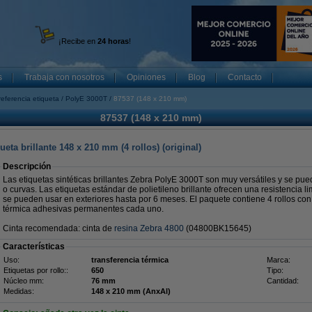
¡Recibe en
24 horas
!
s
Trabaja con nosotros
Opiniones
Blog
Contacto
referencia etiqueta
PolyE 3000T
87537 (148 x 210 mm)
87537 (148 x 210 mm)
eta brillante 148 x 210 mm (4 rollos) (original)
Descripción
Las etiquetas sintéticas brillantes Zebra PolyE 3000T son muy versátiles y se pued
o curvas. Las etiquetas estándar de polietileno brillante ofrecen una resistencia 
se pueden usar en exteriores hasta por 6 meses. El paquete contiene 4 rollos con
térmica adhesivas permanentes cada uno.
Cinta recomendada: cinta de
resina Zebra 4800
(04800BK15645)
Características
Uso:
transferencia térmica
Marca:
Etiquetas por rollo::
650
Tipo:
Núcleo mm:
76 mm
Cantidad:
Medidas:
148 x 210 mm (AnxAl)